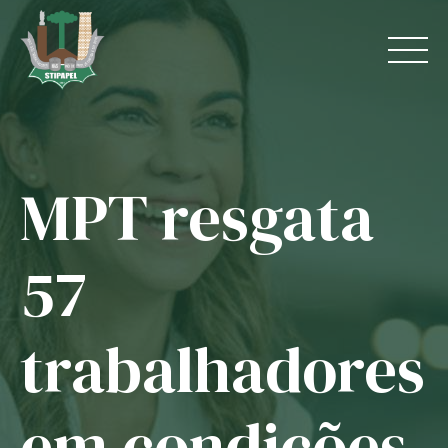
Skip
to
content
MPT resgata
Home
O Sindicato
57
Jurídico
trabalhadores
Convênios
Guias
em condições