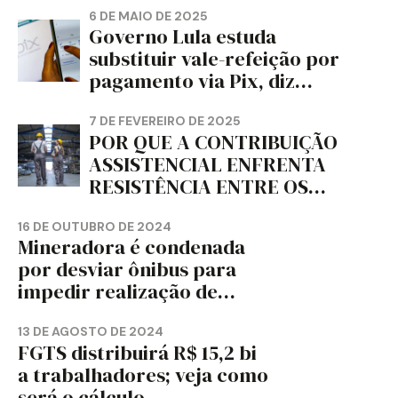
CORTIÇA E ARTEFATOS DE
6 DE MAIO DE 2025
Governo Lula estuda
PAPEL DO ESTADO DO
substituir vale-refeição por
PARANÁ – FETRAPEL-PR
pagamento via Pix, diz
jornal
7 DE FEVEREIRO DE 2025
POR QUE A CONTRIBUIÇÃO
ASSISTENCIAL ENFRENTA
RESISTÊNCIA ENTRE OS
TRABALHADORES?
16 DE OUTUBRO DE 2024
Mineradora é condenada
por desviar ônibus para
impedir realização de
assembleia sindical
13 DE AGOSTO DE 2024
FGTS distribuirá R$ 15,2 bi
a trabalhadores; veja como
será o cálculo