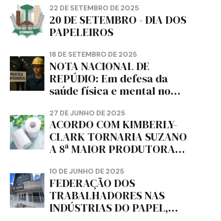
22 DE SETEMBRO DE 2025
20 DE SETEMBRO - DIA DOS
PAPELEIROS
18 DE SETEMBRO DE 2025
NOTA NACIONAL DE
REPÚDIO: Em defesa da
saúde física e mental no
trabalho e da liberdade e
da dignidade sindical.
27 DE JUNHO DE 2025
ACORDO COM KIMBERLY-
CLARK TORNARIA SUZANO
A 8ª MAIOR PRODUTORA
DE PAPEL HIGIÊNICO DO
MUNDO, DIZ FITCH
10 DE JUNHO DE 2025
FEDERAÇÃO DOS
TRABALHADORES NAS
INDÚSTRIAS DO PAPEL,
PAPELÃO, CELULOSE,