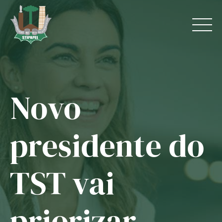
Skip
to
content
Novo
Home
O Sindicato
presidente do
Jurídico
TST vai
Convênios
Guias
priorizar