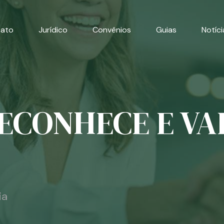
cato
Jurídico
Convênios
Guias
Notíci
RECONHECE E VA
ia