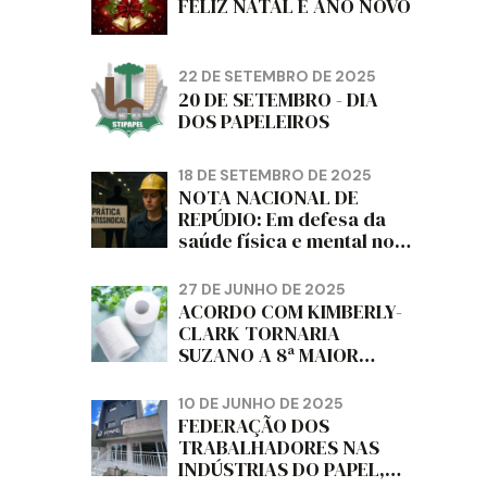
FELIZ NATAL E ANO NOVO
22 DE SETEMBRO DE 2025
20 DE SETEMBRO - DIA
DOS PAPELEIROS
18 DE SETEMBRO DE 2025
NOTA NACIONAL DE
REPÚDIO: Em defesa da
saúde física e mental no
trabalho e da liberdade e
da dignidade sindical.
27 DE JUNHO DE 2025
ACORDO COM KIMBERLY-
CLARK TORNARIA
SUZANO A 8ª MAIOR
PRODUTORA DE PAPEL
HIGIÊNICO DO MUNDO,
10 DE JUNHO DE 2025
DIZ FITCH
FEDERAÇÃO DOS
TRABALHADORES NAS
INDÚSTRIAS DO PAPEL,