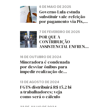
PAPELÃO, CELULOSE,
CORTIÇA E ARTEFATOS
6 DE MAIO DE 2025
DE PAPEL DO ESTADO DO
Governo Lula estuda
PARANÁ – FETRAPEL-PR
substituir vale-refeição
por pagamento via Pix,
diz jornal
7 DE FEVEREIRO DE 2025
POR QUE A
CONTRIBUIÇÃO
ASSISTENCIAL ENFRENTA
RESISTÊNCIA ENTRE OS
TRABALHADORES?
16 DE OUTUBRO DE 2024
Mineradora é condenada
por desviar ônibus para
impedir realização de
assembleia sindical
13 DE AGOSTO DE 2024
FGTS distribuirá R$ 15,2 bi
a trabalhadores; veja
como será o cálculo