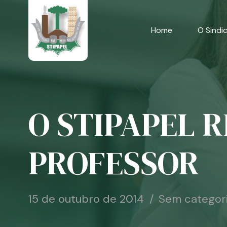
Skip
to
content
Home
O Sindi
O STIPAPEL 
PROFESSOR
15 de outubro de 2014
Sem categor