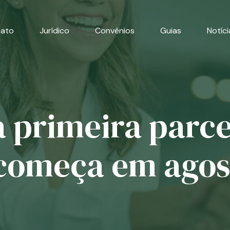
cato
Jurídico
Convênios
Guias
Notíci
primeira parcel
começa em agos