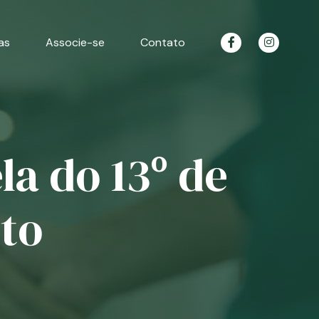
as
Associe-se
Contato
a do 13º de
to