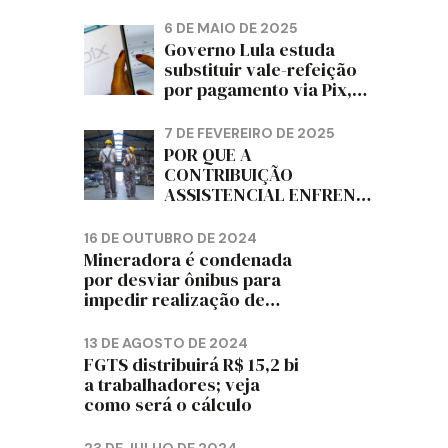
PAPELÃO, CELULOSE,
CORTIÇA E ARTEFATOS
6 DE MAIO DE 2025
DE PAPEL DO ESTADO DO
Governo Lula estuda
PARANÁ – FETRAPEL-PR
substituir vale-refeição
por pagamento via Pix,
diz jornal
7 DE FEVEREIRO DE 2025
POR QUE A
CONTRIBUIÇÃO
ASSISTENCIAL ENFRENTA
RESISTÊNCIA ENTRE OS
TRABALHADORES?
16 DE OUTUBRO DE 2024
Mineradora é condenada
por desviar ônibus para
impedir realização de
assembleia sindical
13 DE AGOSTO DE 2024
FGTS distribuirá R$ 15,2 bi
a trabalhadores; veja
como será o cálculo