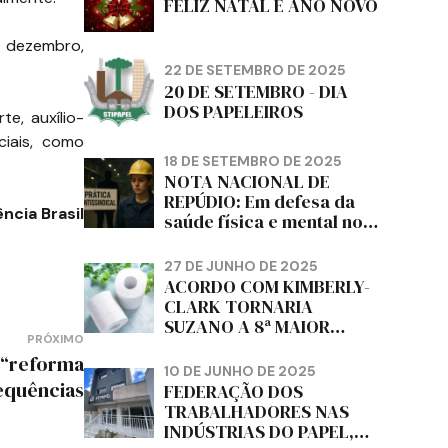
FELIZ NATAL E ANO NOVO
e dezembro,
22 DE SETEMBRO DE 2025
20 DE SETEMBRO - DIA
DOS PAPELEIROS
e, auxílio-
ciais, como
18 DE SETEMBRO DE 2025
NOTA NACIONAL DE
REPÚDIO: Em defesa da
ncia Brasil
saúde física e mental no
trabalho e da liberdade e
da dignidade sindical.
27 DE JUNHO DE 2025
ACORDO COM KIMBERLY-
CLARK TORNARIA
SUZANO A 8ª MAIOR
PRÓXIMO
PRODUTORA DE PAPEL
 “reforma
HIGIÊNICO DO MUNDO,
10 DE JUNHO DE 2025
DIZ FITCH
sequências
FEDERAÇÃO DOS
TRABALHADORES NAS
INDÚSTRIAS DO PAPEL,