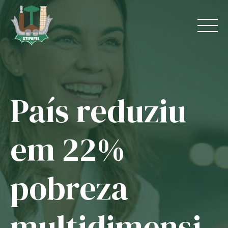
Skip
to
content
País reduziu
Home
O Sindicato
em 22%
Jurídico
pobreza
Convênios
Guias
multidimensi