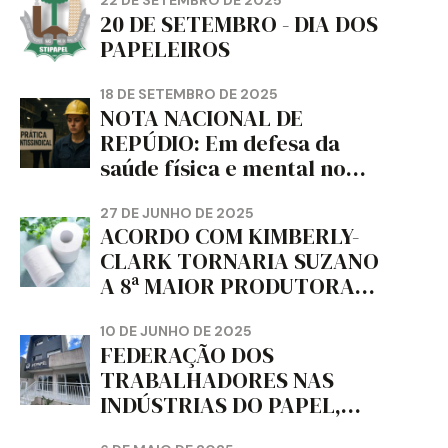
22 DE SETEMBRO DE 2025
20 DE SETEMBRO - DIA DOS
PAPELEIROS
18 DE SETEMBRO DE 2025
NOTA NACIONAL DE
REPÚDIO: Em defesa da
saúde física e mental no
trabalho e da liberdade e
da dignidade sindical.
27 DE JUNHO DE 2025
ACORDO COM KIMBERLY-
CLARK TORNARIA SUZANO
A 8ª MAIOR PRODUTORA
DE PAPEL HIGIÊNICO DO
MUNDO, DIZ FITCH
10 DE JUNHO DE 2025
FEDERAÇÃO DOS
TRABALHADORES NAS
INDÚSTRIAS DO PAPEL,
PAPELÃO, CELULOSE,