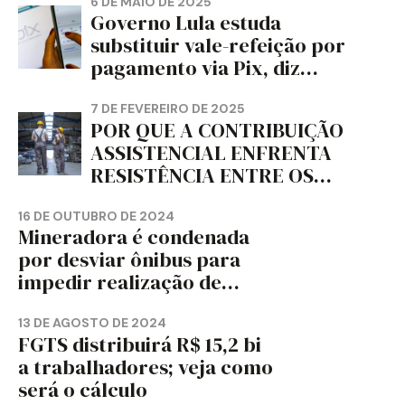
CORTIÇA E ARTEFATOS DE
6 DE MAIO DE 2025
Governo Lula estuda
PAPEL DO ESTADO DO
substituir vale-refeição por
PARANÁ – FETRAPEL-PR
pagamento via Pix, diz
jornal
7 DE FEVEREIRO DE 2025
POR QUE A CONTRIBUIÇÃO
ASSISTENCIAL ENFRENTA
RESISTÊNCIA ENTRE OS
TRABALHADORES?
16 DE OUTUBRO DE 2024
Mineradora é condenada
por desviar ônibus para
impedir realização de
assembleia sindical
13 DE AGOSTO DE 2024
FGTS distribuirá R$ 15,2 bi
a trabalhadores; veja como
será o cálculo