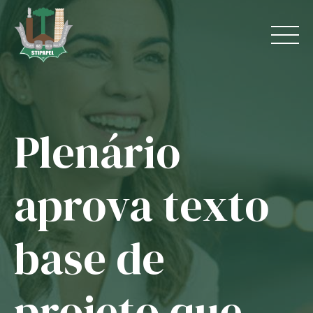
Skip
to
content
Plenário
Home
O Sindicato
aprova texto
Jurídico
base de
Convênios
Guias
projeto que