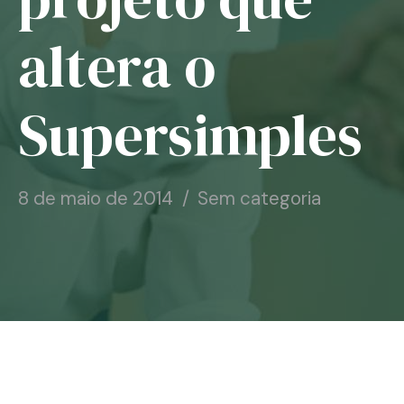
Notícias
altera o
Associe-se
Supersimples
Contato
8 de maio de 2014
Sem categoria