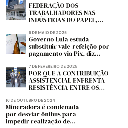
MUNDO, DIZ FITCH
FEDERAÇÃO DOS
TRABALHADORES NAS
INDÚSTRIAS DO PAPEL,
PAPELÃO, CELULOSE,
CORTIÇA E ARTEFATOS DE
6 DE MAIO DE 2025
Governo Lula estuda
PAPEL DO ESTADO DO
substituir vale-refeição por
PARANÁ – FETRAPEL-PR
pagamento via Pix, diz
jornal
7 DE FEVEREIRO DE 2025
POR QUE A CONTRIBUIÇÃO
ASSISTENCIAL ENFRENTA
RESISTÊNCIA ENTRE OS
TRABALHADORES?
16 DE OUTUBRO DE 2024
Mineradora é condenada
por desviar ônibus para
impedir realização de