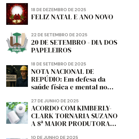
18 DE DEZEMBRO DE 2025
FELIZ NATAL E ANO NOVO
22 DE SETEMBRO DE 2025
20 DE SETEMBRO - DIA DOS
PAPELEIROS
18 DE SETEMBRO DE 2025
NOTA NACIONAL DE
REPÚDIO: Em defesa da
saúde física e mental no
trabalho e da liberdade e
da dignidade sindical.
27 DE JUNHO DE 2025
ACORDO COM KIMBERLY-
CLARK TORNARIA SUZANO
A 8ª MAIOR PRODUTORA
DE PAPEL HIGIÊNICO DO
10 DE JUNHO DE 2025