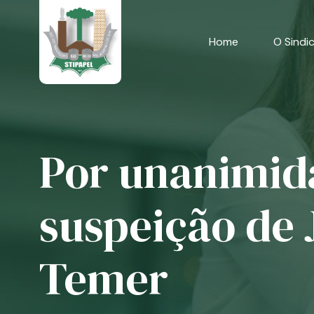
Skip
to
content
Home
O Sindi
Por unanimid
suspeição de 
Temer