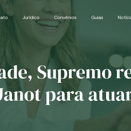
cato
Jurídico
Convênios
Guias
Notíci
ade, Supremo re
Janot para atua