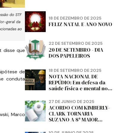
essão do STF
18 DE DEZEMBRO DE 2025
or-geral da
FELIZ NATAL E ANO NOVO
lacionadas ao
22 DE SETEMBRO DE 2025
20 DE SETEMBRO - DIA
t disse que
DOS PAPELEIROS
18 DE SETEMBRO DE 2025
hipótese de
NOTA NACIONAL DE
-se conduta
REPÚDIO: Em defesa da
saúde física e mental no
trabalho e da liberdade e
da dignidade sindical.
27 DE JUNHO DE 2025
ACORDO COM KIMBERLY-
CLARK TORNARIA
wski, Marco
SUZANO A 8ª MAIOR
PRODUTORA DE PAPEL
HIGIÊNICO DO MUNDO,
10 DE JUNHO DE 2025