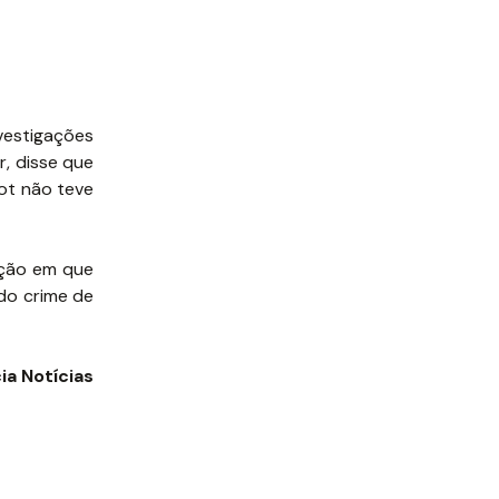
vestigações
, disse que
ot não teve
ação em que
 do crime de
ia Notícias