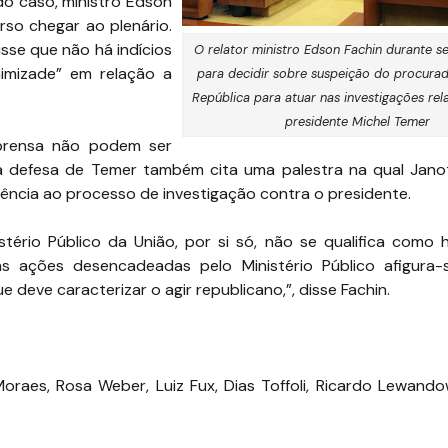
do caso, ministro Edson
so chegar ao plenário.
isse que não há indícios
O relator ministro Edson Fachin durante s
imizade” em relação a
para decidir sobre suspeição do procurad
República para atuar nas investigações re
presidente Michel Temer
mprensa não podem ser
a defesa de Temer também cita uma palestra na qual Jano
rência ao processo de investigação contra o presidente.
tério Público da União, por si só, não se qualifica como 
 das ações desencadeadas pelo Ministério Público afigura
eve caracterizar o agir republicano,”, disse Fachin.
raes, Rosa Weber, Luiz Fux, Dias Toffoli, Ricardo Lewando