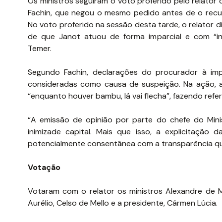
Os ministros seguiram o voto proferido pelo relator 
Fachin, que negou o mesmo pedido antes de o recur
No voto proferido na sessão desta tarde, o relator d
de que Janot atuou de forma imparcial e com “in
Temer.
Segundo Fachin, declarações do procurador à i
consideradas como causa de suspeição. Na ação, 
“enquanto houver bambu, lá vai flecha”, fazendo refe
“A emissão de opinião por parte do chefe do Minis
inimizade capital. Mais que isso, a explicitação
potencialmente consentânea com a transparência que d
Votação
Votaram com o relator os ministros Alexandre de Mo
Aurélio, Celso de Mello e a presidente, Cármen Lúcia.