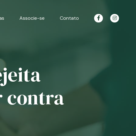
as
Associe-se
Contato
jeita
r contra