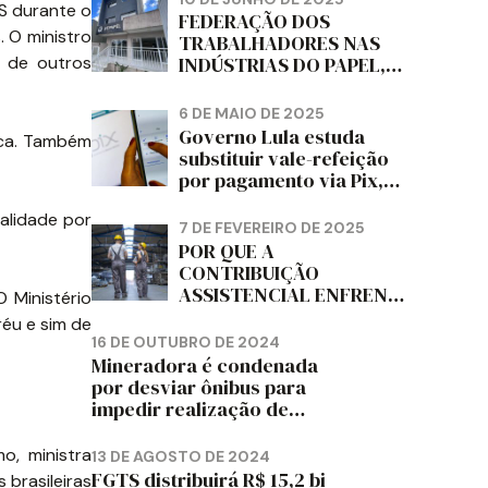
BS durante o
DIZ FITCH
FEDERAÇÃO DOS
 O ministro
TRABALHADORES NAS
 de outros
INDÚSTRIAS DO PAPEL,
PAPELÃO, CELULOSE,
CORTIÇA E ARTEFATOS
6 DE MAIO DE 2025
DE PAPEL DO ESTADO DO
Governo Lula estuda
ica. Também
PARANÁ – FETRAPEL-PR
substituir vale-refeição
por pagamento via Pix,
diz jornal
alidade por
7 DE FEVEREIRO DE 2025
POR QUE A
CONTRIBUIÇÃO
ASSISTENCIAL ENFRENTA
O Ministério
RESISTÊNCIA ENTRE OS
réu e sim de
TRABALHADORES?
16 DE OUTUBRO DE 2024
Mineradora é condenada
por desviar ônibus para
impedir realização de
assembleia sindical
o, ministra
13 DE AGOSTO DE 2024
FGTS distribuirá R$ 15,2 bi
brasileiras