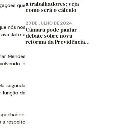
a trabalhadores; veja
igações que
como será o cálculo
23 DE JULHO DE 2024
que nós nos
Câmara pode pautar
Lava Jato e
debate sobre nova
reforma da Previdência
em 2025, diz jornal
lmar Mendes
volvendo o
 Na segunda
m função da
espachando.
a a respeito