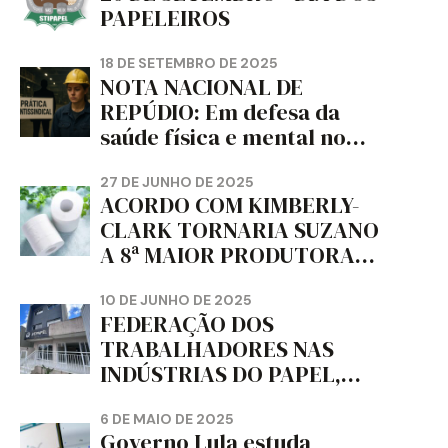
PAPELEIROS
18 DE SETEMBRO DE 2025
NOTA NACIONAL DE
REPÚDIO: Em defesa da
saúde física e mental no
trabalho e da liberdade e
da dignidade sindical.
27 DE JUNHO DE 2025
ACORDO COM KIMBERLY-
CLARK TORNARIA SUZANO
A 8ª MAIOR PRODUTORA
DE PAPEL HIGIÊNICO DO
MUNDO, DIZ FITCH
10 DE JUNHO DE 2025
FEDERAÇÃO DOS
TRABALHADORES NAS
INDÚSTRIAS DO PAPEL,
PAPELÃO, CELULOSE,
CORTIÇA E ARTEFATOS DE
6 DE MAIO DE 2025
Governo Lula estuda