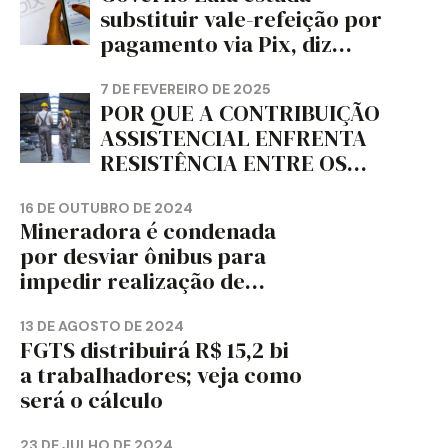
PAPEL DO ESTADO DO
substituir vale-refeição por
PARANÁ – FETRAPEL-PR
pagamento via Pix, diz
jornal
7 DE FEVEREIRO DE 2025
POR QUE A CONTRIBUIÇÃO
ASSISTENCIAL ENFRENTA
RESISTÊNCIA ENTRE OS
TRABALHADORES?
16 DE OUTUBRO DE 2024
Mineradora é condenada
por desviar ônibus para
impedir realização de
assembleia sindical
13 DE AGOSTO DE 2024
FGTS distribuirá R$ 15,2 bi
a trabalhadores; veja como
será o cálculo
23 DE JULHO DE 2024