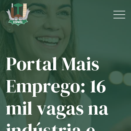
Skip
to
content
Portal Mais
Home
O Sindicato
Emprego: 16
Jurídico
mil vagas na
Convênios
Guias
indústria e