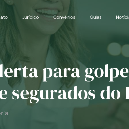
cato
Jurídico
Convênios
Guias
Notíci
lerta para golpe
e segurados do 
ria