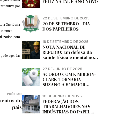
FELIZ NATAL E ANO NOVO
ntributiva por
22 DE SETEMBRO DE 2025
20 DE SETEMBRO - DIA
to à Ouvidoria
DOS PAPELEIROS
internet.
ilizados para
18 DE SETEMBRO DE 2025
NOTA NACIONAL DE
REPÚDIO: Em defesa da
m pode agendar
saúde física e mental no
trabalho e da liberdade e
da dignidade sindical.
27 DE JUNHO DE 2025
ACORDO COM KIMBERLY-
CLARK TORNARIA
SUZANO A 8ª MAIOR
PRODUTORA DE PAPEL
HIGIÊNICO DO MUNDO,
PRÓXIMO
10 DE JUNHO DE 2025
mentos do
DIZ FITCH
FEDERAÇÃO DOS
TRABALHADORES NAS
país
INDÚSTRIAS DO PAPEL,