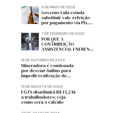
PAPELÃO, CELULOSE,
CORTIÇA E ARTEFATOS
6 DE MAIO DE 2025
DE PAPEL DO ESTADO DO
Governo Lula estuda
PARANÁ – FETRAPEL-PR
substituir vale-refeição
por pagamento via Pix,
diz jornal
7 DE FEVEREIRO DE 2025
POR QUE A
CONTRIBUIÇÃO
ASSISTENCIAL ENFRENTA
RESISTÊNCIA ENTRE OS
TRABALHADORES?
16 DE OUTUBRO DE 2024
Mineradora é condenada
por desviar ônibus para
impedir realização de
assembleia sindical
13 DE AGOSTO DE 2024
FGTS distribuirá R$ 15,2 bi
a trabalhadores; veja
como será o cálculo