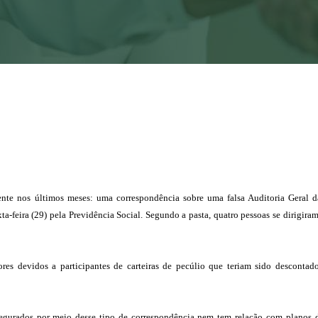
nte nos últimos meses: uma correspondência sobre uma falsa Auditoria Geral d
a-feira (29) pela Previdência Social. Segundo a pasta, quatro pessoas se dirigira
ores devidos a participantes de carteiras de pecúlio que teriam sido descontad
segurados por meio desse tipo de correspondência nem tem relação com planos 