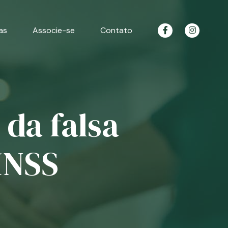
as
Associe-se
Contato
 da falsa
INSS