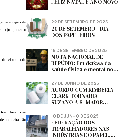
FELIZ NATAL E ANO NOVO
22 DE SETEMBRO DE 2025
lguns artigos da
20 DE SETEMBRO - DIA
ra o julgamento
DOS PAPELEIROS
18 DE SETEMBRO DE 2025
NOTA NACIONAL DE
o do vínculo de
REPÚDIO: Em defesa da
saúde física e mental no
trabalho e da liberdade e
da dignidade sindical.
27 DE JUNHO DE 2025
ACORDO COM KIMBERLY-
CLARK TORNARIA
SUZANO A 8ª MAIOR
PRODUTORA DE PAPEL
xtraordinário no
HIGIÊNICO DO MUNDO,
10 DE JUNHO DE 2025
DIZ FITCH
 de madeira são
FEDERAÇÃO DOS
TRABALHADORES NAS
INDÚSTRIAS DO PAPEL,