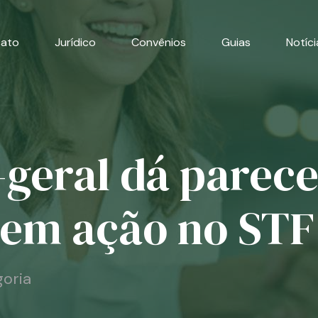
cato
Jurídico
Convênios
Guias
Notíci
geral dá parece
 em ação no STF
oria