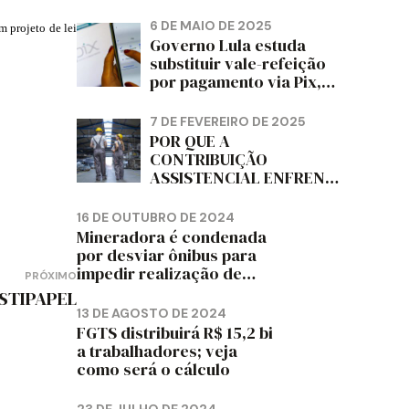
PAPELÃO, CELULOSE,
CORTIÇA E ARTEFATOS
6 DE MAIO DE 2025
m projeto de lei
DE PAPEL DO ESTADO DO
Governo Lula estuda
PARANÁ – FETRAPEL-PR
substituir vale-refeição
por pagamento via Pix,
diz jornal
7 DE FEVEREIRO DE 2025
POR QUE A
CONTRIBUIÇÃO
ASSISTENCIAL ENFRENTA
RESISTÊNCIA ENTRE OS
TRABALHADORES?
16 DE OUTUBRO DE 2024
Mineradora é condenada
por desviar ônibus para
impedir realização de
PRÓXIMO
assembleia sindical
 STIPAPEL
13 DE AGOSTO DE 2024
FGTS distribuirá R$ 15,2 bi
a trabalhadores; veja
como será o cálculo