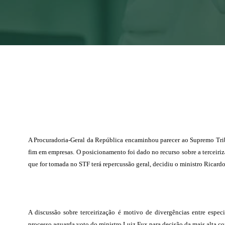
A Procuradoria-Geral da República encaminhou parecer ao Supremo Tribun
fim em empresas. O posicionamento foi dado no recurso sobre a terceiri
que for tomada no STF terá repercussão geral, decidiu o ministro Ricar
A discussão sobre terceirização é motivo de divergências entre espec
processo aguarda voto do ministro Luiz Fux para decisão da mais alta cor