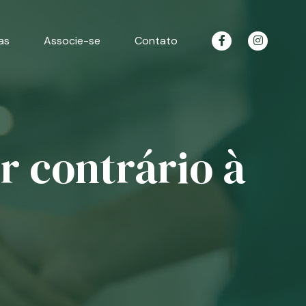
as
Associe-se
Contato
r contrário à