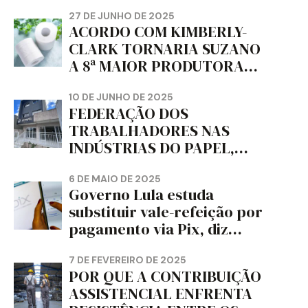
trabalho e da liberdade e
da dignidade sindical.
27 DE JUNHO DE 2025
ACORDO COM KIMBERLY-
CLARK TORNARIA SUZANO
A 8ª MAIOR PRODUTORA
DE PAPEL HIGIÊNICO DO
MUNDO, DIZ FITCH
10 DE JUNHO DE 2025
FEDERAÇÃO DOS
TRABALHADORES NAS
INDÚSTRIAS DO PAPEL,
PAPELÃO, CELULOSE,
CORTIÇA E ARTEFATOS DE
6 DE MAIO DE 2025
Governo Lula estuda
PAPEL DO ESTADO DO
substituir vale-refeição por
PARANÁ – FETRAPEL-PR
pagamento via Pix, diz
jornal
7 DE FEVEREIRO DE 2025
POR QUE A CONTRIBUIÇÃO
ASSISTENCIAL ENFRENTA