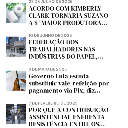
da dignidade sindical.
27 DE JUNHO DE 2025
ACORDO COM KIMBERLY-
CLARK TORNARIA SUZANO
A 8ª MAIOR PRODUTORA
DE PAPEL HIGIÊNICO DO
MUNDO, DIZ FITCH
10 DE JUNHO DE 2025
FEDERAÇÃO DOS
TRABALHADORES NAS
INDÚSTRIAS DO PAPEL,
PAPELÃO, CELULOSE,
CORTIÇA E ARTEFATOS DE
6 DE MAIO DE 2025
Governo Lula estuda
PAPEL DO ESTADO DO
substituir vale-refeição por
PARANÁ – FETRAPEL-PR
pagamento via Pix, diz
jornal
7 DE FEVEREIRO DE 2025
POR QUE A CONTRIBUIÇÃO
ASSISTENCIAL ENFRENTA
RESISTÊNCIA ENTRE OS