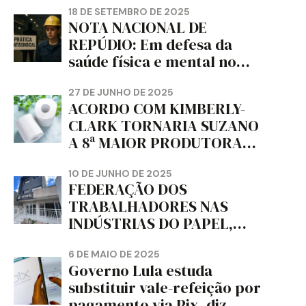
18 DE SETEMBRO DE 2025
NOTA NACIONAL DE
REPÚDIO: Em defesa da
saúde física e mental no
trabalho e da liberdade e
da dignidade sindical.
27 DE JUNHO DE 2025
ACORDO COM KIMBERLY-
CLARK TORNARIA SUZANO
A 8ª MAIOR PRODUTORA
DE PAPEL HIGIÊNICO DO
MUNDO, DIZ FITCH
10 DE JUNHO DE 2025
FEDERAÇÃO DOS
TRABALHADORES NAS
INDÚSTRIAS DO PAPEL,
PAPELÃO, CELULOSE,
CORTIÇA E ARTEFATOS DE
6 DE MAIO DE 2025
Governo Lula estuda
PAPEL DO ESTADO DO
substituir vale-refeição por
PARANÁ – FETRAPEL-PR
pagamento via Pix, diz