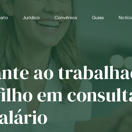
cato
Jurídico
Convênios
Guias
Notíci
nte ao trabalh
ilho em consult
alário