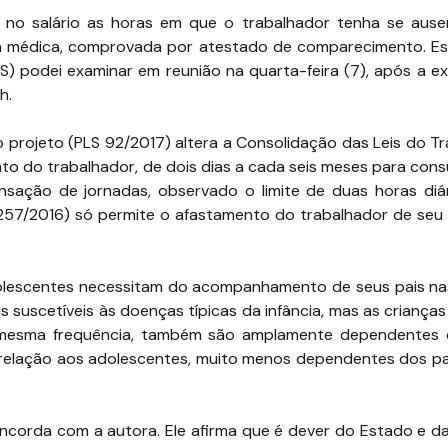
 no salário as horas em que o trabalhador tenha se aus
a médica, comprovada por atestado de comparecimento. Es
) podei examinar em reunião na quarta-feira (7), após a e
h.
 projeto (PLS 92/2017) altera a Consolidação das Leis do Tr
to do trabalhador, de dois dias a cada seis meses para consu
ação de jornadas, observado o limite de duas horas diári
13.257/2016) só permite o afastamento do trabalhador de seu
dolescentes necessitam do acompanhamento de seus pais na
 suscetíveis às doenças típicas da infância, mas as criança
 mesma frequência, também são amplamente dependentes d
relação aos adolescentes, muito menos dependentes dos pa
concorda com a autora. Ele afirma que é dever do Estado e d