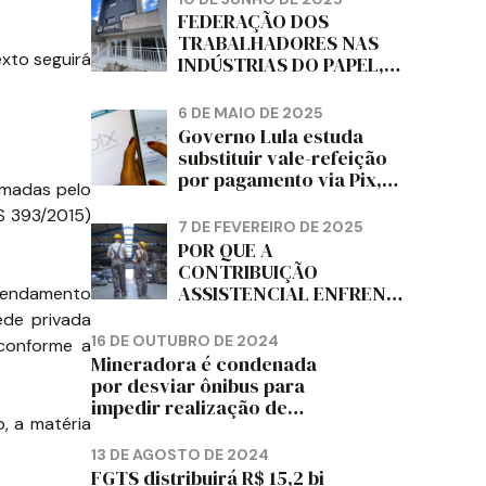
DIZ FITCH
FEDERAÇÃO DOS
TRABALHADORES NAS
exto seguirá
INDÚSTRIAS DO PAPEL,
PAPELÃO, CELULOSE,
CORTIÇA E ARTEFATOS
6 DE MAIO DE 2025
DE PAPEL DO ESTADO DO
Governo Lula estuda
PARANÁ – FETRAPEL-PR
substituir vale-refeição
por pagamento via Pix,
amadas pelo
diz jornal
S 393/2015)
7 DE FEVEREIRO DE 2025
POR QUE A
CONTRIBUIÇÃO
ASSISTENCIAL ENFRENTA
agendamento
RESISTÊNCIA ENTRE OS
ede privada
TRABALHADORES?
16 DE OUTUBRO DE 2024
 conforme a
Mineradora é condenada
por desviar ônibus para
impedir realização de
, a matéria
assembleia sindical
13 DE AGOSTO DE 2024
FGTS distribuirá R$ 15,2 bi