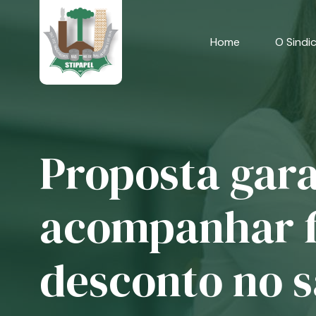
Skip
to
content
Home
O Sindi
Proposta gara
acompanhar f
desconto no s