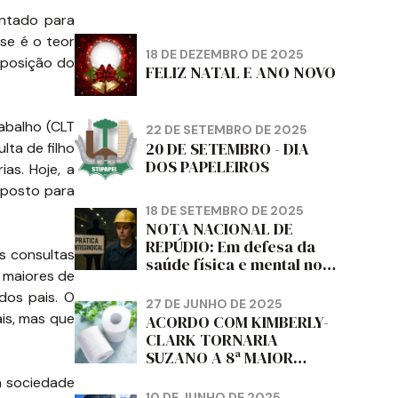
entado para
se é o teor
18 DE DEZEMBRO DE 2025
xposição do
FELIZ NATAL E ANO NOVO
abalho (CLT
22 DE SETEMBRO DE 2025
20 DE SETEMBRO - DIA
lta de filho
DOS PAPELEIROS
as. Hoje, a
 posto para
18 DE SETEMBRO DE 2025
NOTA NACIONAL DE
REPÚDIO: Em defesa da
s consultas
saúde física e mental no
s maiores de
trabalho e da liberdade e
os pais. O
da dignidade sindical.
27 DE JUNHO DE 2025
is, mas que
ACORDO COM KIMBERLY-
CLARK TORNARIA
SUZANO A 8ª MAIOR
PRODUTORA DE PAPEL
a sociedade
HIGIÊNICO DO MUNDO,
10 DE JUNHO DE 2025