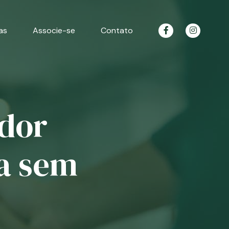
as
Associe-se
Contato
ador
a sem