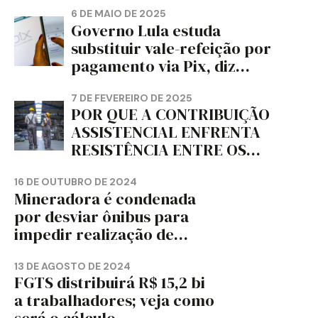
CORTIÇA E ARTEFATOS DE
6 DE MAIO DE 2025
Governo Lula estuda
PAPEL DO ESTADO DO
substituir vale-refeição por
PARANÁ – FETRAPEL-PR
pagamento via Pix, diz
jornal
7 DE FEVEREIRO DE 2025
POR QUE A CONTRIBUIÇÃO
ASSISTENCIAL ENFRENTA
RESISTÊNCIA ENTRE OS
TRABALHADORES?
16 DE OUTUBRO DE 2024
Mineradora é condenada
por desviar ônibus para
impedir realização de
assembleia sindical
13 DE AGOSTO DE 2024
FGTS distribuirá R$ 15,2 bi
a trabalhadores; veja como