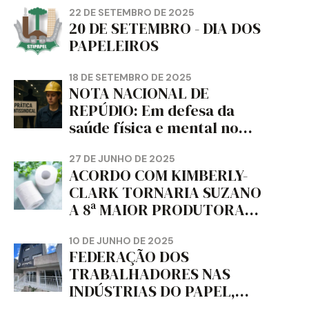
22 DE SETEMBRO DE 2025
20 DE SETEMBRO - DIA DOS
PAPELEIROS
18 DE SETEMBRO DE 2025
NOTA NACIONAL DE
REPÚDIO: Em defesa da
saúde física e mental no
trabalho e da liberdade e
da dignidade sindical.
27 DE JUNHO DE 2025
ACORDO COM KIMBERLY-
CLARK TORNARIA SUZANO
A 8ª MAIOR PRODUTORA
DE PAPEL HIGIÊNICO DO
MUNDO, DIZ FITCH
10 DE JUNHO DE 2025
FEDERAÇÃO DOS
TRABALHADORES NAS
INDÚSTRIAS DO PAPEL,
PAPELÃO, CELULOSE,