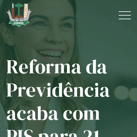
Skip
to
content
Reforma da
Home
O Sindicato
Previdência
Jurídico
acaba com
Convênios
Guias
PIS para 21