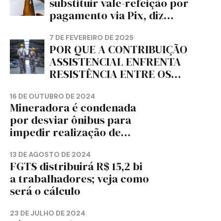
substituir vale-refeição por
PARANÁ – FETRAPEL-PR
pagamento via Pix, diz
jornal
7 DE FEVEREIRO DE 2025
POR QUE A CONTRIBUIÇÃO
ASSISTENCIAL ENFRENTA
RESISTÊNCIA ENTRE OS
TRABALHADORES?
16 DE OUTUBRO DE 2024
Mineradora é condenada
por desviar ônibus para
impedir realização de
assembleia sindical
13 DE AGOSTO DE 2024
FGTS distribuirá R$ 15,2 bi
a trabalhadores; veja como
será o cálculo
23 DE JULHO DE 2024