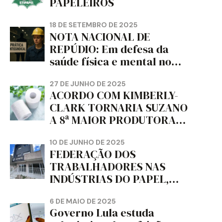
PAPELEIROS
18 DE SETEMBRO DE 2025
NOTA NACIONAL DE
REPÚDIO: Em defesa da
saúde física e mental no
trabalho e da liberdade e
da dignidade sindical.
27 DE JUNHO DE 2025
ACORDO COM KIMBERLY-
CLARK TORNARIA SUZANO
A 8ª MAIOR PRODUTORA
DE PAPEL HIGIÊNICO DO
MUNDO, DIZ FITCH
10 DE JUNHO DE 2025
FEDERAÇÃO DOS
TRABALHADORES NAS
INDÚSTRIAS DO PAPEL,
PAPELÃO, CELULOSE,
CORTIÇA E ARTEFATOS DE
6 DE MAIO DE 2025
Governo Lula estuda
PAPEL DO ESTADO DO