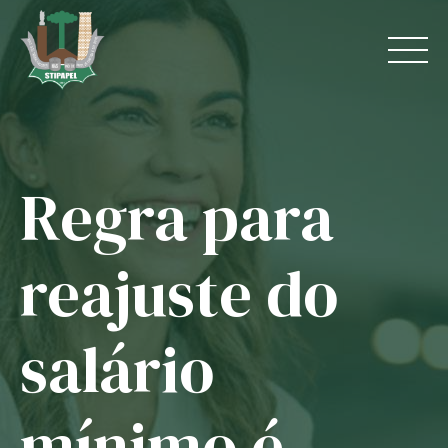
Skip
to
content
Regra para
Home
O Sindicato
reajuste do
Jurídico
salário
Convênios
Guias
mínimo é