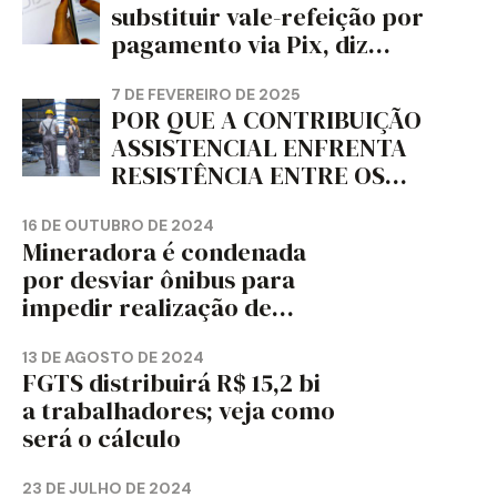
substituir vale-refeição por
PARANÁ – FETRAPEL-PR
pagamento via Pix, diz
jornal
7 DE FEVEREIRO DE 2025
POR QUE A CONTRIBUIÇÃO
ASSISTENCIAL ENFRENTA
RESISTÊNCIA ENTRE OS
TRABALHADORES?
16 DE OUTUBRO DE 2024
Mineradora é condenada
por desviar ônibus para
impedir realização de
assembleia sindical
13 DE AGOSTO DE 2024
FGTS distribuirá R$ 15,2 bi
a trabalhadores; veja como
será o cálculo
23 DE JULHO DE 2024