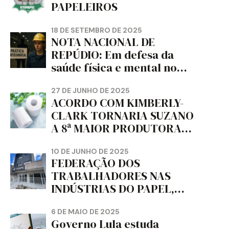
PAPELEIROS
18 DE SETEMBRO DE 2025
NOTA NACIONAL DE
REPÚDIO: Em defesa da
saúde física e mental no
trabalho e da liberdade e
da dignidade sindical.
27 DE JUNHO DE 2025
ACORDO COM KIMBERLY-
CLARK TORNARIA SUZANO
A 8ª MAIOR PRODUTORA
DE PAPEL HIGIÊNICO DO
MUNDO, DIZ FITCH
10 DE JUNHO DE 2025
FEDERAÇÃO DOS
TRABALHADORES NAS
INDÚSTRIAS DO PAPEL,
PAPELÃO, CELULOSE,
CORTIÇA E ARTEFATOS DE
6 DE MAIO DE 2025
Governo Lula estuda
PAPEL DO ESTADO DO