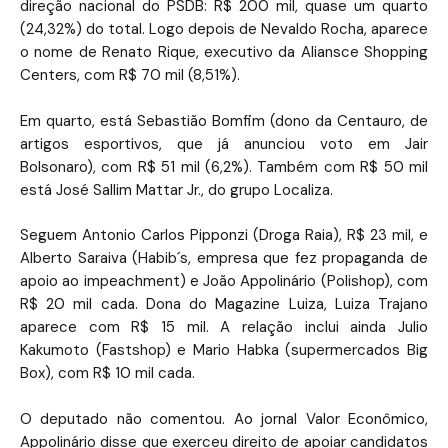
direção nacional do PSDB: R$ 200 mil, quase um quarto
(24,32%) do total. Logo depois de Nevaldo Rocha, aparece
o nome de Renato Rique, executivo da Aliansce Shopping
Centers, com R$ 70 mil (8,51%).
Em quarto, está Sebastião Bomfim (dono da Centauro, de
artigos esportivos, que já anunciou voto em Jair
Bolsonaro), com R$ 51 mil (6,2%). Também com R$ 50 mil
está José Sallim Mattar Jr., do grupo Localiza.
Seguem Antonio Carlos Pipponzi (Droga Raia), R$ 23 mil, e
Alberto Saraiva (Habib´s, empresa que fez propaganda de
apoio ao impeachment) e João Appolinário (Polishop), com
R$ 20 mil cada. Dona do Magazine Luiza, Luiza Trajano
aparece com R$ 15 mil. A relação inclui ainda Julio
Kakumoto (Fastshop) e Mario Habka (supermercados Big
Box), com R$ 10 mil cada.
O deputado não comentou. Ao jornal Valor Econômico,
Appolinário disse que exerceu direito de apoiar candidatos