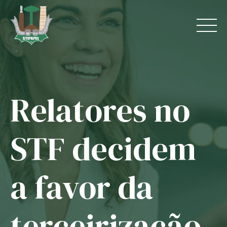
Skip
to
content
Relatores no
Home
O Sindicato
STF decidem
Jurídico
a favor da
Convênios
Guias
terceirização