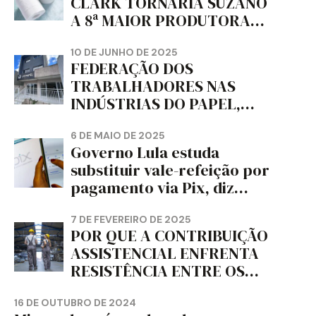
CLARK TORNARIA SUZANO
A 8ª MAIOR PRODUTORA
DE PAPEL HIGIÊNICO DO
MUNDO, DIZ FITCH
10 DE JUNHO DE 2025
FEDERAÇÃO DOS
TRABALHADORES NAS
INDÚSTRIAS DO PAPEL,
PAPELÃO, CELULOSE,
CORTIÇA E ARTEFATOS DE
6 DE MAIO DE 2025
Governo Lula estuda
PAPEL DO ESTADO DO
substituir vale-refeição por
PARANÁ – FETRAPEL-PR
pagamento via Pix, diz
jornal
7 DE FEVEREIRO DE 2025
POR QUE A CONTRIBUIÇÃO
ASSISTENCIAL ENFRENTA
RESISTÊNCIA ENTRE OS
TRABALHADORES?
16 DE OUTUBRO DE 2024