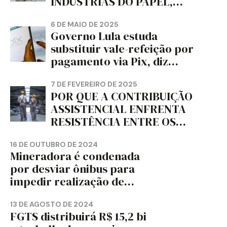
INDÚSTRIAS DO PAPEL,
PAPELÃO, CELULOSE,
CORTIÇA E ARTEFATOS DE
6 DE MAIO DE 2025
Governo Lula estuda
PAPEL DO ESTADO DO
substituir vale-refeição por
PARANÁ – FETRAPEL-PR
pagamento via Pix, diz
jornal
7 DE FEVEREIRO DE 2025
POR QUE A CONTRIBUIÇÃO
ASSISTENCIAL ENFRENTA
RESISTÊNCIA ENTRE OS
TRABALHADORES?
16 DE OUTUBRO DE 2024
Mineradora é condenada
por desviar ônibus para
impedir realização de
assembleia sindical
13 DE AGOSTO DE 2024
FGTS distribuirá R$ 15,2 bi