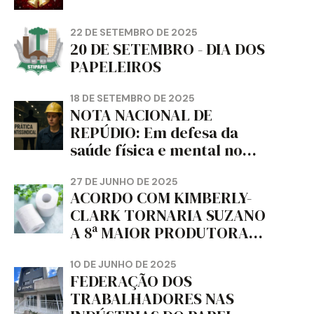
22 DE SETEMBRO DE 2025
20 DE SETEMBRO - DIA DOS
PAPELEIROS
18 DE SETEMBRO DE 2025
NOTA NACIONAL DE
REPÚDIO: Em defesa da
saúde física e mental no
trabalho e da liberdade e
da dignidade sindical.
27 DE JUNHO DE 2025
ACORDO COM KIMBERLY-
CLARK TORNARIA SUZANO
A 8ª MAIOR PRODUTORA
DE PAPEL HIGIÊNICO DO
MUNDO, DIZ FITCH
10 DE JUNHO DE 2025
FEDERAÇÃO DOS
TRABALHADORES NAS