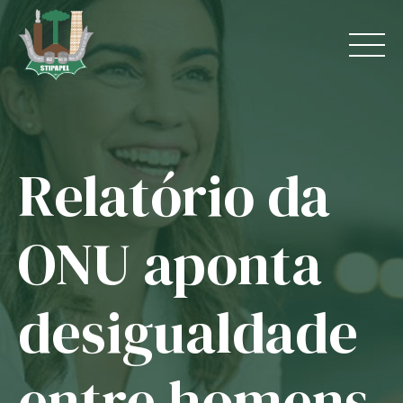
Skip
to
content
Relatório da
Home
O Sindicato
ONU aponta
Jurídico
desigualdade
Convênios
Guias
entre homens