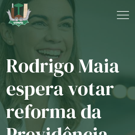
Skip
to
content
Rodrigo Maia
Home
O Sindicato
espera votar
Jurídico
reforma da
Convênios
Guias
Previdência