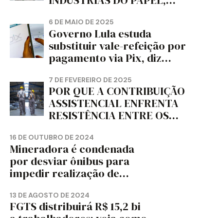
INDÚSTRIAS DO PAPEL,
PAPELÃO, CELULOSE,
CORTIÇA E ARTEFATOS DE
6 DE MAIO DE 2025
Governo Lula estuda
PAPEL DO ESTADO DO
substituir vale-refeição por
PARANÁ – FETRAPEL-PR
pagamento via Pix, diz
jornal
7 DE FEVEREIRO DE 2025
POR QUE A CONTRIBUIÇÃO
ASSISTENCIAL ENFRENTA
RESISTÊNCIA ENTRE OS
TRABALHADORES?
16 DE OUTUBRO DE 2024
Mineradora é condenada
por desviar ônibus para
impedir realização de
assembleia sindical
13 DE AGOSTO DE 2024
FGTS distribuirá R$ 15,2 bi