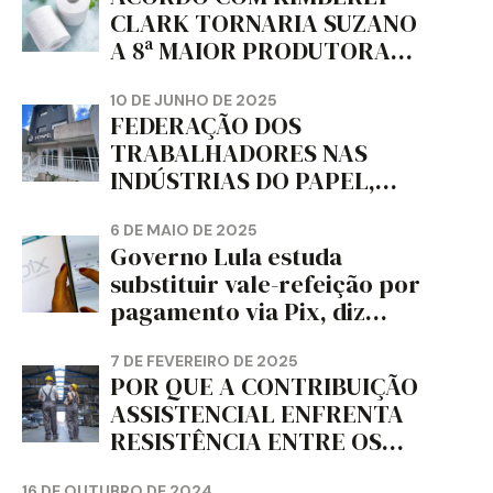
CLARK TORNARIA SUZANO
A 8ª MAIOR PRODUTORA
DE PAPEL HIGIÊNICO DO
MUNDO, DIZ FITCH
10 DE JUNHO DE 2025
FEDERAÇÃO DOS
TRABALHADORES NAS
INDÚSTRIAS DO PAPEL,
PAPELÃO, CELULOSE,
CORTIÇA E ARTEFATOS DE
6 DE MAIO DE 2025
Governo Lula estuda
PAPEL DO ESTADO DO
substituir vale-refeição por
PARANÁ – FETRAPEL-PR
pagamento via Pix, diz
jornal
7 DE FEVEREIRO DE 2025
POR QUE A CONTRIBUIÇÃO
ASSISTENCIAL ENFRENTA
RESISTÊNCIA ENTRE OS
TRABALHADORES?
16 DE OUTUBRO DE 2024