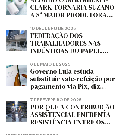
CLARK TORNARIA SUZANO
A 8ª MAIOR PRODUTORA
DE PAPEL HIGIÊNICO DO
MUNDO, DIZ FITCH
10 DE JUNHO DE 2025
FEDERAÇÃO DOS
TRABALHADORES NAS
INDÚSTRIAS DO PAPEL,
PAPELÃO, CELULOSE,
CORTIÇA E ARTEFATOS DE
6 DE MAIO DE 2025
Governo Lula estuda
PAPEL DO ESTADO DO
substituir vale-refeição por
PARANÁ – FETRAPEL-PR
pagamento via Pix, diz
jornal
7 DE FEVEREIRO DE 2025
POR QUE A CONTRIBUIÇÃO
ASSISTENCIAL ENFRENTA
RESISTÊNCIA ENTRE OS
TRABALHADORES?