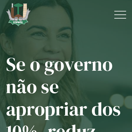
Skip
to
content
Se o governo
Home
O Sindicato
não se
Jurídico
apropriar dos
Convênios
Guias
10%, reduz