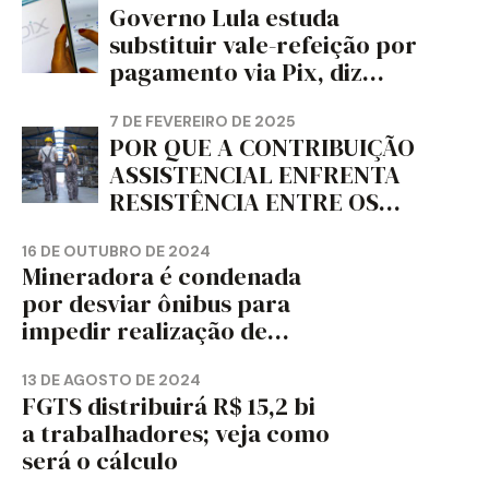
Governo Lula estuda
PAPEL DO ESTADO DO
substituir vale-refeição por
PARANÁ – FETRAPEL-PR
pagamento via Pix, diz
jornal
7 DE FEVEREIRO DE 2025
POR QUE A CONTRIBUIÇÃO
ASSISTENCIAL ENFRENTA
RESISTÊNCIA ENTRE OS
TRABALHADORES?
16 DE OUTUBRO DE 2024
Mineradora é condenada
por desviar ônibus para
impedir realização de
assembleia sindical
13 DE AGOSTO DE 2024
FGTS distribuirá R$ 15,2 bi
a trabalhadores; veja como
será o cálculo