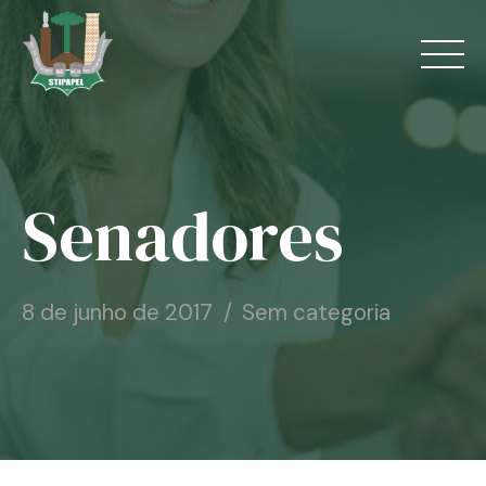
Skip
to
content
Senadores
Home
O Sindicato
8 de junho de 2017
Sem categoria
Jurídico
Convênios
Guias