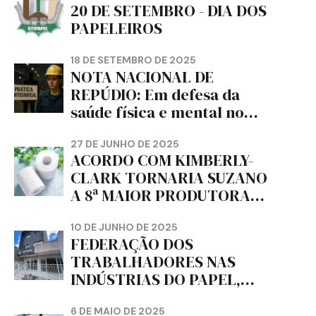
20 DE SETEMBRO - DIA DOS
PAPELEIROS
18 DE SETEMBRO DE 2025
NOTA NACIONAL DE
REPÚDIO: Em defesa da
saúde física e mental no
trabalho e da liberdade e
da dignidade sindical.
27 DE JUNHO DE 2025
ACORDO COM KIMBERLY-
CLARK TORNARIA SUZANO
A 8ª MAIOR PRODUTORA
DE PAPEL HIGIÊNICO DO
MUNDO, DIZ FITCH
10 DE JUNHO DE 2025
FEDERAÇÃO DOS
TRABALHADORES NAS
INDÚSTRIAS DO PAPEL,
PAPELÃO, CELULOSE,
CORTIÇA E ARTEFATOS DE
6 DE MAIO DE 2025