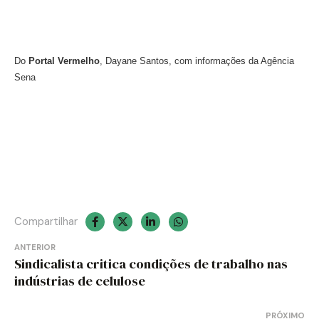
Do
Portal Vermelho
, Dayane Santos, com informações da Agência
Sena
Compartilhar
Navegação
ANTERIOR
Sindicalista critica condições de trabalho nas
de
indústrias de celulose
Post
PRÓXIMO