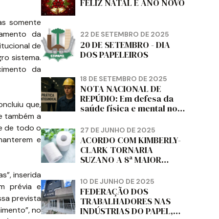
FELIZ NATAL E ANO NOVO
mas somente
lamento da
22 DE SETEMBRO DE 2025
20 DE SETEMBRO - DIA
itucional de
DOS PAPELEIROS
ro sistema.
ecimento da
18 DE SETEMBRO DE 2025
NOTA NACIONAL DE
REPÚDIO: Em defesa da
ncluiu que,
saúde física e mental no
nte também a
trabalho e da liberdade e
da dignidade sindical.
 e de todo o
27 DE JUNHO DE 2025
ACORDO COM KIMBERLY-
 manterem e
CLARK TORNARIA
SUZANO A 8ª MAIOR
PRODUTORA DE PAPEL
s”, inserida
HIGIÊNICO DO MUNDO,
10 DE JUNHO DE 2025
am prévia e
DIZ FITCH
FEDERAÇÃO DOS
ssa prevista
TRABALHADORES NAS
himento”, no
INDÚSTRIAS DO PAPEL,