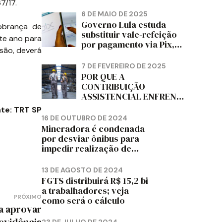
PAPELÃO, CELULOSE,
7/17.
CORTIÇA E ARTEFATOS
6 DE MAIO DE 2025
DE PAPEL DO ESTADO DO
Governo Lula estuda
cobrança de
PARANÁ – FETRAPEL-PR
substituir vale-refeição
te ano para
por pagamento via Pix,
são, deverá
diz jornal
7 DE FEVEREIRO DE 2025
POR QUE A
CONTRIBUIÇÃO
ASSISTENCIAL ENFRENTA
RESISTÊNCIA ENTRE OS
te: TRT SP
TRABALHADORES?
16 DE OUTUBRO DE 2024
Mineradora é condenada
por desviar ônibus para
impedir realização de
assembleia sindical
13 DE AGOSTO DE 2024
FGTS distribuirá R$ 15,2 bi
a trabalhadores; veja
PRÓXIMO
como será o cálculo
a aprovar
evidência