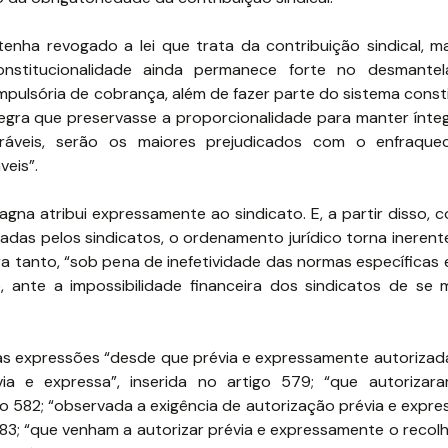
enha revogado a lei que trata da contribuição sindical, 
constitucionalidade ainda permanece forte no desmante
mpulsória de cobrança, além de fazer parte do sistema const
regra que preservasse a proporcionalidade para manter ínteg
neráveis, serão os maiores prejudicados com o enfraqu
veis”.
a atribui expressamente ao sindicato. E, a partir disso, co
izadas pelos sindicatos, o ordenamento jurídico torna inere
ra tanto, “sob pena de inefetividade das normas específicas
o, ante a impossibilidade financeira dos sindicatos de se
das expressões “desde que prévia e expressamente autorizada
ia e expressa”, inserida no artigo 579; “que autorizar
o 582; “observada a exigência de autorização prévia e expre
583; “que venham a autorizar prévia e expressamente o recol