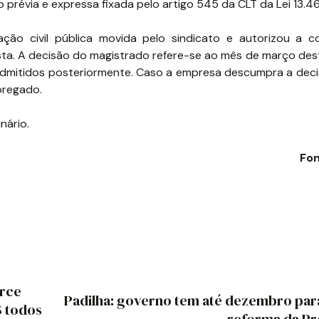
o prévia e expressa fixada pelo artigo 545 da CLT da Lei 13.46
ção civil pública movida pelo sindicato e autorizou a 
ista. A decisão do magistrado refere-se ao mês de março des
dmitidos posteriormente. Caso a empresa descumpra a deci
pregado.
nário.
Fon
erce
Padilha: governo tem até dezembro par
S todos
reforma da Pr