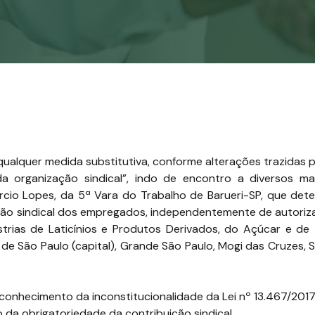
 qualquer medida substitutiva, conforme alterações trazidas 
 da organização sindical”, indo de encontro a diversos 
aércio Lopes, da 5ª Vara do Trabalho de Barueri-SP, que det
o sindical dos empregados, independentemente de autoriza
trias de Laticínios e Produtos Derivados, do Açúcar e de 
de São Paulo (capital), Grande São Paulo, Mogi das Cruzes, 
reconhecimento da inconstitucionalidade da Lei nº 13.467/201
o da obrigatoriedade da contribuição sindical.