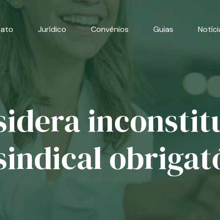
cato
Jurídico
Convênios
Guias
Notíci
idera inconstit
sindical obrigat