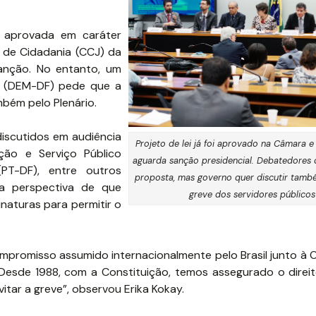
oi aprovada em caráter
 de Cidadania (CCJ) da
anção. No entanto, um
a (DEM-DF) pede que a
bém pelo Plenário.
discutidos em audiência
Projeto de lei já foi aprovado na Câmara 
ção e Serviço Público
aguarda sanção presidencial. Debatedores
PT-DF), entre outros
proposta, mas governo quer discutir també
 a perspectiva de que
greve dos servidores públicos
naturas para permitir o
mpromisso assumido internacionalmente pelo Brasil junto à 
“Desde 1988, com a Constituição, temos assegurado o direit
tar a greve”, observou Erika Kokay.