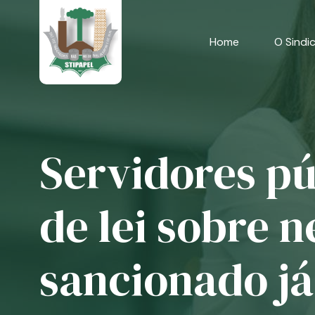
Skip
to
content
Home
O Sindi
Servidores pú
de lei sobre n
sancionado já