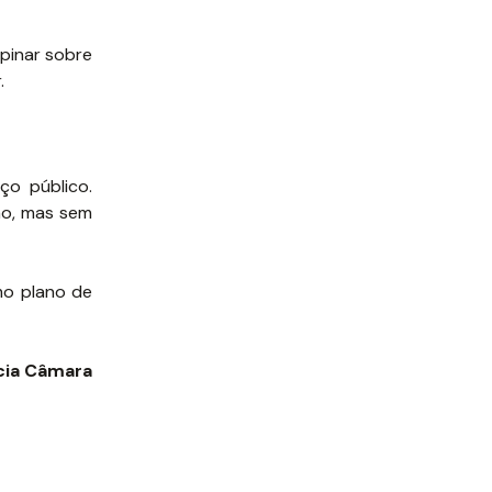
pinar sobre
.
ço público.
ão, mas sem
mo plano de
cia Câmara