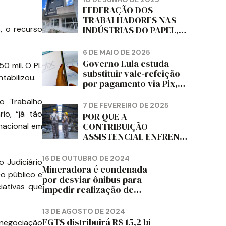
DIZ FITCH
FEDERAÇÃO DOS
TRABALHADORES NAS
, o recurso
INDÚSTRIAS DO PAPEL,
PAPELÃO, CELULOSE,
CORTIÇA E ARTEFATOS
6 DE MAIO DE 2025
DE PAPEL DO ESTADO DO
Governo Lula estuda
0 mil. O PL
PARANÁ – FETRAPEL-PR
substituir vale-refeição
tabilizou.
por pagamento via Pix,
diz jornal
o Trabalho
7 DE FEVEREIRO DE 2025
io, “já tão
POR QUE A
CONTRIBUIÇÃO
nacional em
ASSISTENCIAL ENFRENTA
RESISTÊNCIA ENTRE OS
TRABALHADORES?
16 DE OUTUBRO DE 2024
 Judiciário
Mineradora é condenada
ço público e
por desviar ônibus para
iativas que
impedir realização de
assembleia sindical
13 DE AGOSTO DE 2024
FGTS distribuirá R$ 15,2 bi
 negociação