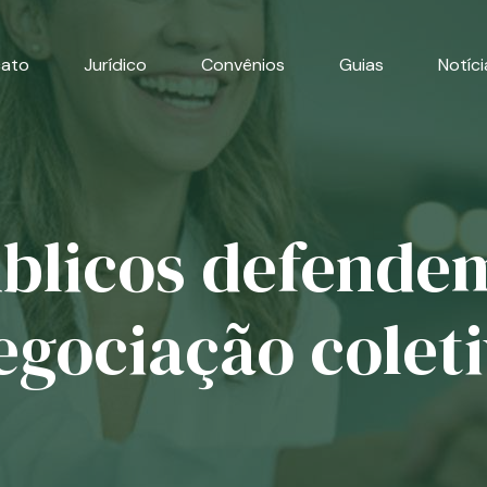
cato
Jurídico
Convênios
Guias
Notíci
blicos defende
egociação coleti