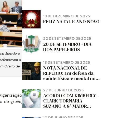
18 DE DEZEMBRO DE 2025
FELIZ NATAL E ANO NOVO
22 DE SETEMBRO DE 2025
20 DE SETEMBRO - DIA
DOS PAPELEIROS
e no Senado e
 defenderam a
18 DE SETEMBRO DE 2025
m direito de
NOTA NACIONAL DE
REPÚDIO: Em defesa da
saúde física e mental no
trabalho e da liberdade e
da dignidade sindical.
27 DE JUNHO DE 2025
ACORDO COM KIMBERLY-
Organização
CLARK TORNARIA
o de greve,
SUZANO A 8ª MAIOR
PRODUTORA DE PAPEL
HIGIÊNICO DO MUNDO,
10 DE JUNHO DE 2025