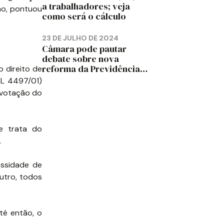
a trabalhadores; veja
ho, pontuou
como será o cálculo
23 DE JULHO DE 2024
Câmara pode pautar
debate sobre nova
reforma da Previdência
 direito de
em 2025, diz jornal
PL 4497/01)
 votação do
e trata do
.
essidade de
utro, todos
té então, o