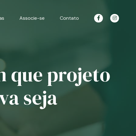
as
Associe-se
Contato
m que projeto
va seja