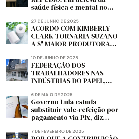
saúde física e mental no
trabalho e da liberdade e
da dignidade sindical.
27 DE JUNHO DE 2025
ACORDO COM KIMBERLY-
CLARK TORNARIA SUZANO
A 8ª MAIOR PRODUTORA
DE PAPEL HIGIÊNICO DO
MUNDO, DIZ FITCH
10 DE JUNHO DE 2025
FEDERAÇÃO DOS
TRABALHADORES NAS
INDÚSTRIAS DO PAPEL,
PAPELÃO, CELULOSE,
CORTIÇA E ARTEFATOS DE
6 DE MAIO DE 2025
Governo Lula estuda
PAPEL DO ESTADO DO
substituir vale-refeição por
PARANÁ – FETRAPEL-PR
pagamento via Pix, diz
jornal
7 DE FEVEREIRO DE 2025
POR QUE A CONTRIBUIÇÃO