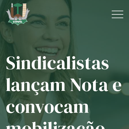
Skip
to
content
Sindicalistas
Home
O Sindicato
lançam Nota e
Jurídico
convocam
Convênios
Guias
mobilização