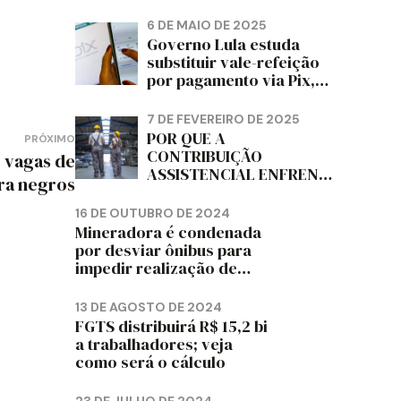
PAPELÃO, CELULOSE,
CORTIÇA E ARTEFATOS
6 DE MAIO DE 2025
DE PAPEL DO ESTADO DO
Governo Lula estuda
PARANÁ – FETRAPEL-PR
substituir vale-refeição
por pagamento via Pix,
diz jornal
7 DE FEVEREIRO DE 2025
POR QUE A
PRÓXIMO
CONTRIBUIÇÃO
 vagas de
ASSISTENCIAL ENFRENTA
ra negros
RESISTÊNCIA ENTRE OS
TRABALHADORES?
16 DE OUTUBRO DE 2024
Mineradora é condenada
por desviar ônibus para
impedir realização de
assembleia sindical
13 DE AGOSTO DE 2024
FGTS distribuirá R$ 15,2 bi
a trabalhadores; veja
como será o cálculo