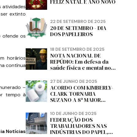
FELIZ NATAL E ANO NOVO
s atividades
ser extinto
22 DE SETEMBRO DE 2025
20 DE SETEMBRO - DIA
DOS PAPELEIROS
e ofende os
18 DE SETEMBRO DE 2025
NOTA NACIONAL DE
em horários
REPÚDIO: Em defesa da
ma contínua
saúde física e mental no
trabalho e da liberdade e
da dignidade sindical.
27 DE JUNHO DE 2025
ACORDO COM KIMBERLY-
emunerado –
CLARK TORNARIA
or tempo à
SUZANO A 8ª MAIOR
PRODUTORA DE PAPEL
HIGIÊNICO DO MUNDO,
10 DE JUNHO DE 2025
DIZ FITCH
FEDERAÇÃO DOS
TRABALHADORES NAS
ia Notícias
INDÚSTRIAS DO PAPEL,