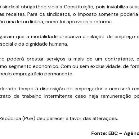
indical obrigatório viola a Constituição, pois inviabiliza sua
s receitas. Para os sindicatos, o imposto somente poderia 
o uma lei ordinária, como foi aprovada a reforma.
legaram que a modalidade precariza a relação de emprego 
 social e da dignidade humana.
omo poderá prestar serviços a mais de um contratante, 
smo segmento econômico. Com ou sem exclusividade, de for
vínculo empregatício permanente.
nsiderado tempo à disposição do empregador e nem será r
trato de trabalho intermitente caso haja remuneração p
República (PGR) deu parecer a favor das alterações.
Fonte: EBC – Agênc