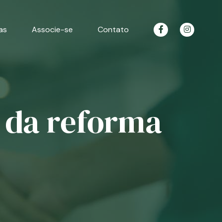
as
Associe-se
Contato
e da reforma