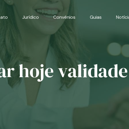
cato
Jurídico
Convênios
Guias
Notíci
ar hoje validad