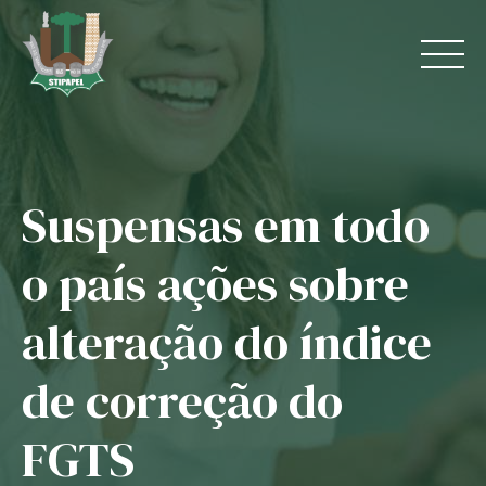
Skip
to
content
Suspensas em todo
Home
o país ações sobre
O Sindicato
alteração do índice
Jurídico
de correção do
Convênios
FGTS
Guias