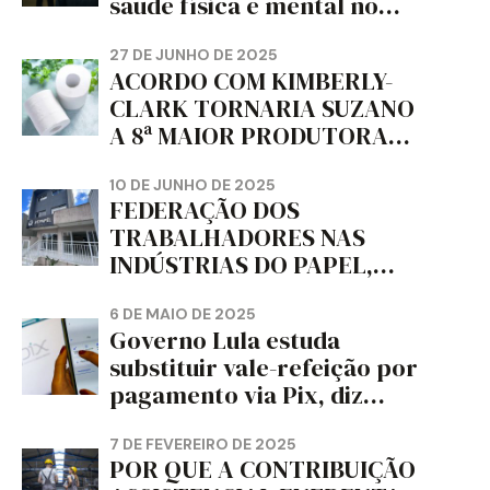
saúde física e mental no
trabalho e da liberdade e
da dignidade sindical.
27 DE JUNHO DE 2025
ACORDO COM KIMBERLY-
CLARK TORNARIA SUZANO
A 8ª MAIOR PRODUTORA
DE PAPEL HIGIÊNICO DO
MUNDO, DIZ FITCH
10 DE JUNHO DE 2025
FEDERAÇÃO DOS
TRABALHADORES NAS
INDÚSTRIAS DO PAPEL,
PAPELÃO, CELULOSE,
CORTIÇA E ARTEFATOS DE
6 DE MAIO DE 2025
Governo Lula estuda
PAPEL DO ESTADO DO
substituir vale-refeição por
PARANÁ – FETRAPEL-PR
pagamento via Pix, diz
jornal
7 DE FEVEREIRO DE 2025
POR QUE A CONTRIBUIÇÃO