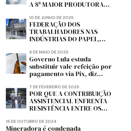
A 8ª MAIOR PRODUTORA
DE PAPEL HIGIÊNICO DO
MUNDO, DIZ FITCH
10 DE JUNHO DE 2025
FEDERAÇÃO DOS
TRABALHADORES NAS
INDÚSTRIAS DO PAPEL,
PAPELÃO, CELULOSE,
CORTIÇA E ARTEFATOS DE
6 DE MAIO DE 2025
Governo Lula estuda
PAPEL DO ESTADO DO
substituir vale-refeição por
PARANÁ – FETRAPEL-PR
pagamento via Pix, diz
jornal
7 DE FEVEREIRO DE 2025
POR QUE A CONTRIBUIÇÃO
ASSISTENCIAL ENFRENTA
RESISTÊNCIA ENTRE OS
TRABALHADORES?
16 DE OUTUBRO DE 2024
Mineradora é condenada