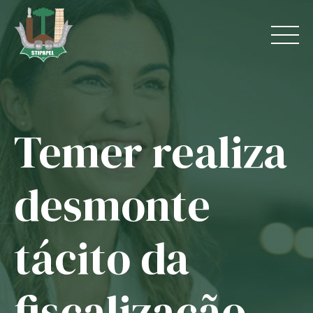
Skip
to
content
Temer realiza
Home
O Sindicato
desmonte
Jurídico
tácito da
Convênios
Guias
fiscalização