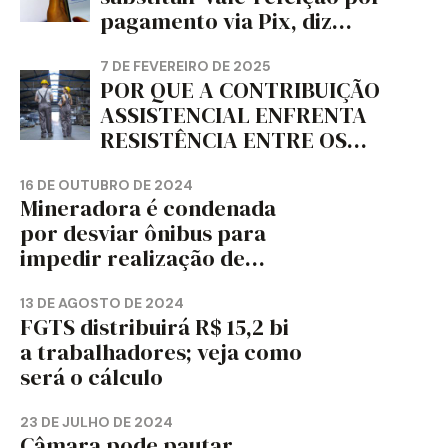
PARANÁ – FETRAPEL-PR
pagamento via Pix, diz
jornal
7 DE FEVEREIRO DE 2025
POR QUE A CONTRIBUIÇÃO
ASSISTENCIAL ENFRENTA
RESISTÊNCIA ENTRE OS
TRABALHADORES?
16 DE OUTUBRO DE 2024
Mineradora é condenada
por desviar ônibus para
impedir realização de
assembleia sindical
13 DE AGOSTO DE 2024
FGTS distribuirá R$ 15,2 bi
a trabalhadores; veja como
será o cálculo
23 DE JULHO DE 2024
Câmara pode pautar