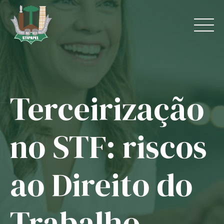
Skip
to
content
Terceirização
Home
O Sindicato
no STF: riscos
Jurídico
ao Direito do
Convênios
Guias
Trabalho