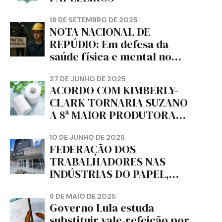
18 DE SETEMBRO DE 2025
NOTA NACIONAL DE
REPÚDIO: Em defesa da
saúde física e mental no
trabalho e da liberdade e
da dignidade sindical.
27 DE JUNHO DE 2025
ACORDO COM KIMBERLY-
CLARK TORNARIA SUZANO
A 8ª MAIOR PRODUTORA
DE PAPEL HIGIÊNICO DO
MUNDO, DIZ FITCH
10 DE JUNHO DE 2025
FEDERAÇÃO DOS
TRABALHADORES NAS
INDÚSTRIAS DO PAPEL,
PAPELÃO, CELULOSE,
CORTIÇA E ARTEFATOS DE
6 DE MAIO DE 2025
Governo Lula estuda
PAPEL DO ESTADO DO
substituir vale-refeição por