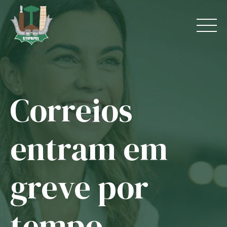
Skip
to
content
Correios
Home
O Sindicato
entram em
Jurídico
greve por
Convênios
Guias
tempo