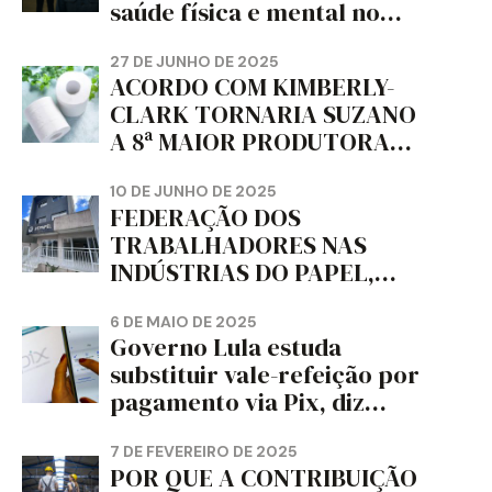
saúde física e mental no
trabalho e da liberdade e
da dignidade sindical.
27 DE JUNHO DE 2025
ACORDO COM KIMBERLY-
CLARK TORNARIA SUZANO
A 8ª MAIOR PRODUTORA
DE PAPEL HIGIÊNICO DO
MUNDO, DIZ FITCH
10 DE JUNHO DE 2025
FEDERAÇÃO DOS
TRABALHADORES NAS
INDÚSTRIAS DO PAPEL,
PAPELÃO, CELULOSE,
CORTIÇA E ARTEFATOS DE
6 DE MAIO DE 2025
Governo Lula estuda
PAPEL DO ESTADO DO
substituir vale-refeição por
PARANÁ – FETRAPEL-PR
pagamento via Pix, diz
jornal
7 DE FEVEREIRO DE 2025
POR QUE A CONTRIBUIÇÃO