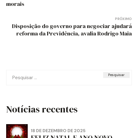
de
morais
Post
PRÓXIMO
Disposição do governo para negociar ajudará
reforma da Previdência, avalia Rodrigo Maia
Pesquisar
por:
Notícias recentes
18 DE DEZEMBRO DE 2025
FELIZ NATAL E ANO NOVO