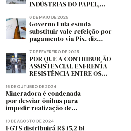
INDÚSTRIAS DO PAPEL,
PAPELÃO, CELULOSE,
CORTIÇA E ARTEFATOS DE
6 DE MAIO DE 2025
Governo Lula estuda
PAPEL DO ESTADO DO
substituir vale-refeição por
PARANÁ – FETRAPEL-PR
pagamento via Pix, diz
jornal
7 DE FEVEREIRO DE 2025
POR QUE A CONTRIBUIÇÃO
ASSISTENCIAL ENFRENTA
RESISTÊNCIA ENTRE OS
TRABALHADORES?
16 DE OUTUBRO DE 2024
Mineradora é condenada
por desviar ônibus para
impedir realização de
assembleia sindical
13 DE AGOSTO DE 2024
FGTS distribuirá R$ 15,2 bi