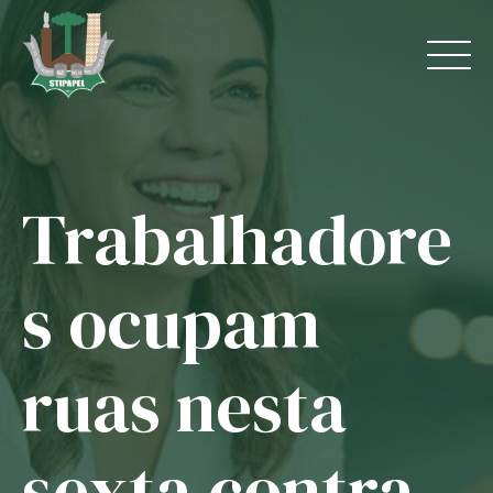
Skip
to
content
Trabalhadore
Home
O Sindicato
s ocupam
Jurídico
ruas nesta
Convênios
Guias
sexta contra