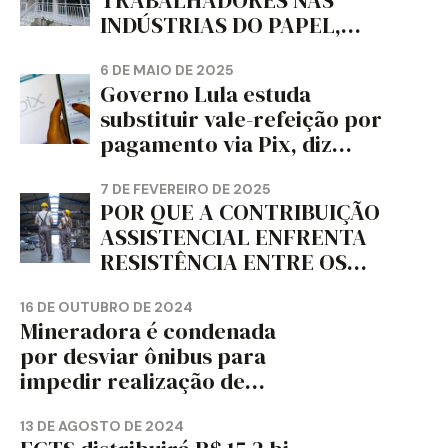
TRABALHADORES NAS
INDÚSTRIAS DO PAPEL,
PAPELÃO, CELULOSE,
CORTIÇA E ARTEFATOS DE
6 DE MAIO DE 2025
Governo Lula estuda
PAPEL DO ESTADO DO
substituir vale-refeição por
PARANÁ – FETRAPEL-PR
pagamento via Pix, diz
jornal
7 DE FEVEREIRO DE 2025
POR QUE A CONTRIBUIÇÃO
ASSISTENCIAL ENFRENTA
RESISTÊNCIA ENTRE OS
TRABALHADORES?
16 DE OUTUBRO DE 2024
Mineradora é condenada
por desviar ônibus para
impedir realização de
assembleia sindical
13 DE AGOSTO DE 2024