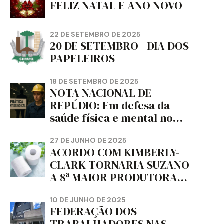
FELIZ NATAL E ANO NOVO
22 DE SETEMBRO DE 2025
20 DE SETEMBRO - DIA DOS
PAPELEIROS
18 DE SETEMBRO DE 2025
NOTA NACIONAL DE
REPÚDIO: Em defesa da
saúde física e mental no
trabalho e da liberdade e
da dignidade sindical.
27 DE JUNHO DE 2025
ACORDO COM KIMBERLY-
CLARK TORNARIA SUZANO
A 8ª MAIOR PRODUTORA
DE PAPEL HIGIÊNICO DO
MUNDO, DIZ FITCH
10 DE JUNHO DE 2025
FEDERAÇÃO DOS