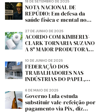
18 DE SETEMBRO DE 2025
NOTA NACIONAL DE
REPÚDIO: Em defesa da
saúde física e mental no
trabalho e da liberdade e
da dignidade sindical.
27 DE JUNHO DE 2025
ACORDO COM KIMBERLY-
CLARK TORNARIA SUZANO
A 8ª MAIOR PRODUTORA
DE PAPEL HIGIÊNICO DO
MUNDO, DIZ FITCH
10 DE JUNHO DE 2025
FEDERAÇÃO DOS
TRABALHADORES NAS
INDÚSTRIAS DO PAPEL,
PAPELÃO, CELULOSE,
CORTIÇA E ARTEFATOS DE
6 DE MAIO DE 2025
Governo Lula estuda
PAPEL DO ESTADO DO
substituir vale-refeição por
PARANÁ – FETRAPEL-PR
pagamento via Pix, diz