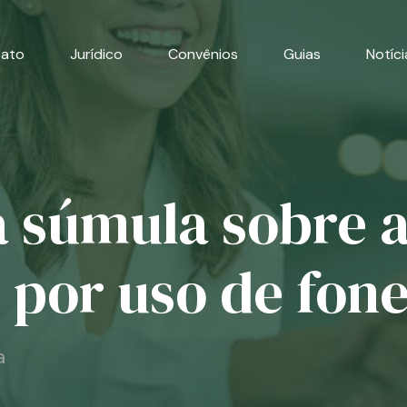
cato
Jurídico
Convênios
Guias
Notíci
 súmula sobre a
 por uso de fon
a