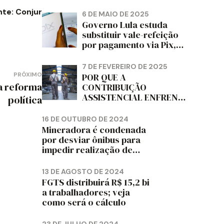
PAPELÃO, CELULOSE,
CORTIÇA E ARTEFATOS
nte: Conjur
6 DE MAIO DE 2025
DE PAPEL DO ESTADO DO
Governo Lula estuda
PARANÁ – FETRAPEL-PR
substituir vale-refeição
por pagamento via Pix,
diz jornal
7 DE FEVEREIRO DE 2025
PRÓXIMO
POR QUE A
a reforma
CONTRIBUIÇÃO
ASSISTENCIAL ENFRENTA
política
RESISTÊNCIA ENTRE OS
TRABALHADORES?
16 DE OUTUBRO DE 2024
Mineradora é condenada
por desviar ônibus para
impedir realização de
assembleia sindical
13 DE AGOSTO DE 2024
FGTS distribuirá R$ 15,2 bi
a trabalhadores; veja
como será o cálculo