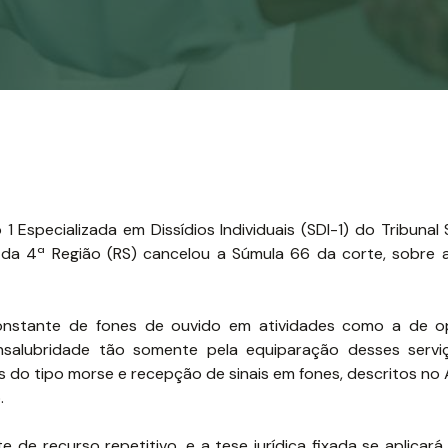
Especializada em Dissídios Individuais (SDI-1) do Tribunal 
 da 4ª Região (RS) cancelou a Súmula 66 da corte, sobre a
constante de fones de ouvido em atividades como a de 
 insalubridade tão somente pela equiparação desses serv
os do tipo morse e recepção de sinais em fones, descritos no
.
de recurso repetitivo, e a tese jurídica fixada se aplicará