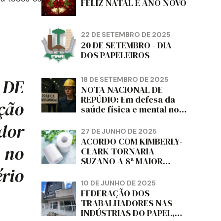
FELIZ NATAL E ANO NOVO
22 DE SETEMBRO DE 2025
20 DE SETEMBRO - DIA
DOS PAPELEIROS
18 DE SETEMBRO DE 2025
 DE
NOTA NACIONAL DE
REPÚDIO: Em defesa da
ção
saúde física e mental no
trabalho e da liberdade e
dor
da dignidade sindical.
27 DE JUNHO DE 2025
ACORDO COM KIMBERLY-
 no
CLARK TORNARIA
SUZANO A 8ª MAIOR
ério
PRODUTORA DE PAPEL
HIGIÊNICO DO MUNDO,
10 DE JUNHO DE 2025
DIZ FITCH
FEDERAÇÃO DOS
TRABALHADORES NAS
INDÚSTRIAS DO PAPEL,