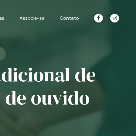
as
Associe-se
Contato
dicional de
e de ouvido