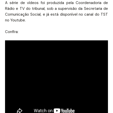
A série de vídeos foi produzida pela Coordenadoria de
Rádio e TV do tribunal, sob a supervisão da Secretaria de
Comunicação Social, e já está disponível no
canal do TST
no Youtube
.
Confira: