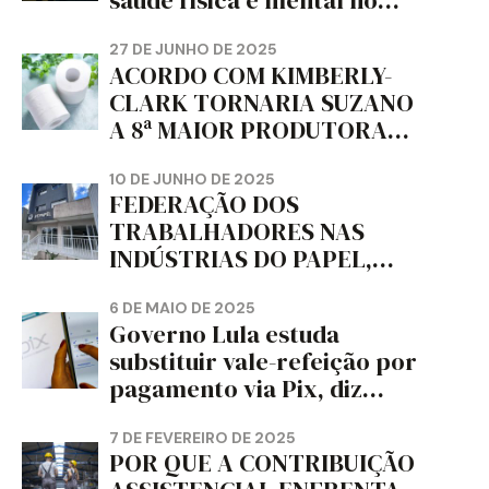
saúde física e mental no
trabalho e da liberdade e
da dignidade sindical.
27 DE JUNHO DE 2025
ACORDO COM KIMBERLY-
CLARK TORNARIA SUZANO
A 8ª MAIOR PRODUTORA
DE PAPEL HIGIÊNICO DO
MUNDO, DIZ FITCH
10 DE JUNHO DE 2025
FEDERAÇÃO DOS
TRABALHADORES NAS
INDÚSTRIAS DO PAPEL,
PAPELÃO, CELULOSE,
CORTIÇA E ARTEFATOS DE
6 DE MAIO DE 2025
Governo Lula estuda
PAPEL DO ESTADO DO
substituir vale-refeição por
PARANÁ – FETRAPEL-PR
pagamento via Pix, diz
jornal
7 DE FEVEREIRO DE 2025
POR QUE A CONTRIBUIÇÃO