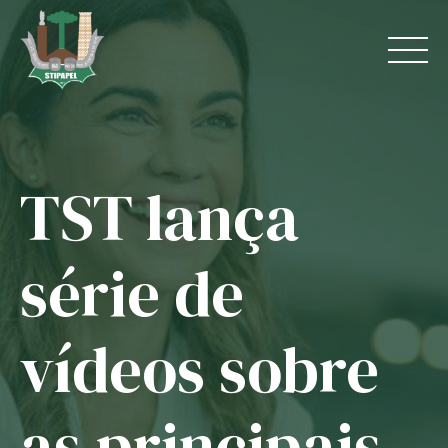
Skip
to
content
TST lança
Home
O Sindicato
série de
Jurídico
vídeos sobre
Convênios
Guias
as principais