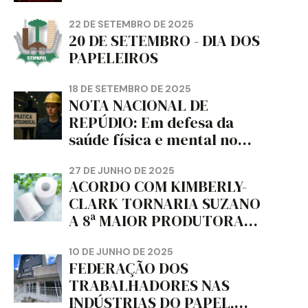
22 DE SETEMBRO DE 2025
20 DE SETEMBRO - DIA DOS
PAPELEIROS
18 DE SETEMBRO DE 2025
NOTA NACIONAL DE
REPÚDIO: Em defesa da
saúde física e mental no
trabalho e da liberdade e
da dignidade sindical.
27 DE JUNHO DE 2025
ACORDO COM KIMBERLY-
CLARK TORNARIA SUZANO
A 8ª MAIOR PRODUTORA
DE PAPEL HIGIÊNICO DO
MUNDO, DIZ FITCH
10 DE JUNHO DE 2025
FEDERAÇÃO DOS
TRABALHADORES NAS
INDÚSTRIAS DO PAPEL,