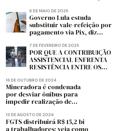
PAPELÃO, CELULOSE,
CORTIÇA E ARTEFATOS DE
6 DE MAIO DE 2025
Governo Lula estuda
PAPEL DO ESTADO DO
substituir vale-refeição por
PARANÁ – FETRAPEL-PR
pagamento via Pix, diz
jornal
7 DE FEVEREIRO DE 2025
POR QUE A CONTRIBUIÇÃO
ASSISTENCIAL ENFRENTA
RESISTÊNCIA ENTRE OS
TRABALHADORES?
16 DE OUTUBRO DE 2024
Mineradora é condenada
por desviar ônibus para
impedir realização de
assembleia sindical
13 DE AGOSTO DE 2024
FGTS distribuirá R$ 15,2 bi
a trabalhadores; veja como