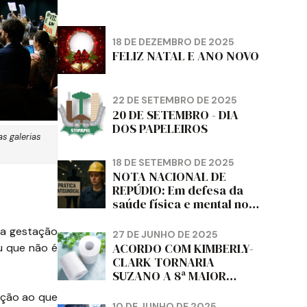
18 DE DEZEMBRO DE 2025
FELIZ NATAL E ANO NOVO
22 DE SETEMBRO DE 2025
20 DE SETEMBRO - DIA
DOS PAPELEIROS
s galerias
18 DE SETEMBRO DE 2025
NOTA NACIONAL DE
REPÚDIO: Em defesa da
saúde física e mental no
trabalho e da liberdade e
da dignidade sindical.
 a gestação
27 DE JUNHO DE 2025
ACORDO COM KIMBERLY-
u que não é
CLARK TORNARIA
SUZANO A 8ª MAIOR
PRODUTORA DE PAPEL
ação ao que
HIGIÊNICO DO MUNDO,
10 DE JUNHO DE 2025