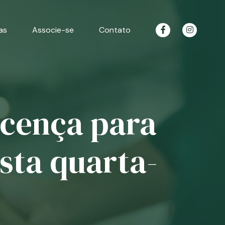
as
Associe-se
Contato
icença para
sta quarta-