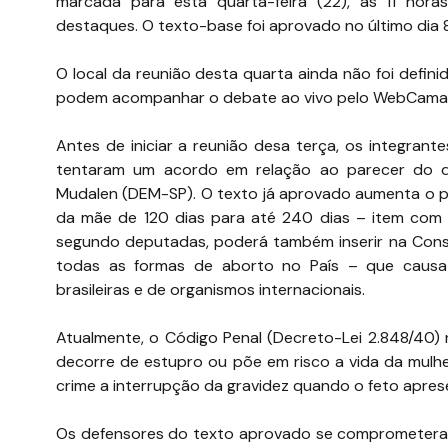
marcada para esta quarta-feira (22), às 11 hora
destaques. O texto-base foi aprovado no último dia 8
O local da reunião desta quarta ainda não foi defini
podem acompanhar o debate ao vivo pelo WebCama
Antes de iniciar a reunião desa terça, os integrant
tentaram um acordo em relação ao parecer do 
Mudalen (DEM-SP). O texto já aprovado aumenta o 
da mãe de 120 dias para até 240 dias – item com ap
segundo deputadas, poderá também inserir na Const
todas as formas de aborto no País – que causa 
brasileiras e de organismos internacionais.
Atualmente, o Código Penal (Decreto-Lei 2.848/40)
decorre de estupro ou põe em risco a vida da mulher
crime a interrupção da gravidez quando o feto apres
Os defensores do texto aprovado se comprometeram