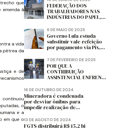
 trecho que
DIZ FITCH
FEDERAÇÃO DOS
de emenda à
TRABALHADORES NAS
INDÚSTRIAS DO PAPEL,
PAPELÃO, CELULOSE,
CORTIÇA E ARTEFATOS
6 DE MAIO DE 2025
DE PAPEL DO ESTADO DO
Governo Lula estuda
PARANÁ – FETRAPEL-PR
substituir vale-refeição
ntra a vida
por pagamento via Pix,
la pétrea da
diz jornal
7 DE FEVEREIRO DE 2025
POR QUE A
CONTRIBUIÇÃO
stiça e de
ASSISTENCIAL ENFRENTA
 mecanismos
RESISTÊNCIA ENTRE OS
TRABALHADORES?
16 DE OUTUBRO DE 2024
Mineradora é condenada
, continuou
por desviar ônibus para
eputadas, o
impedir realização de
assembleia sindical
 humana e a
to em que o
13 DE AGOSTO DE 2024
FGTS distribuirá R$ 15,2 bi