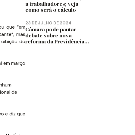
a trabalhadores; veja
como será o cálculo
23 DE JULHO DE 2024
mou que “em
Câmara pode pautar
tante”, mas
debate sobre nova
reforma da Previdência
roibição do
em 2025, diz jornal
ol em março
enhum
ional de
co e diz que