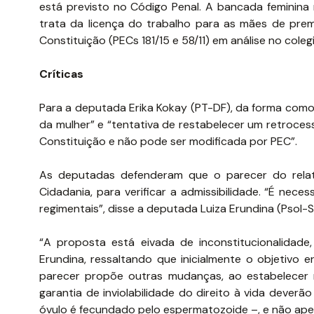
está previsto no Código Penal. A bancada feminin
trata da licença do trabalho para as mães de pre
Constituição (PECs 181/15 e 58/11) em análise no coleg
Críticas
Para a deputada Erika Kokay (PT-DF), da forma como 
da mulher” e “tentativa de restabelecer um retrocess
Constituição e não pode ser modificada por PEC”.
As deputadas defenderam que o parecer do relat
Cidadania, para verificar a admissibilidade. “É ne
regimentais”, disse a deputada Luiza Erundina (Psol-S
“A proposta está eivada de inconstitucionalidade, i
Erundina, ressaltando que inicialmente o objetivo 
parecer propõe outras mudanças, ao estabelecer 
garantia de inviolabilidade do direito à vida deve
óvulo é fecundado pelo espermatozoide –, e não ap