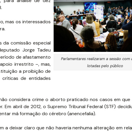
s, para análise de dez
.
do, mas os interessados
ra.
es da comissão especial
deputado Jorge Tadeu
período de afastamento
Parlamentares realizaram a sessão com a
oio irrestrito –, mas,
lotadas pelo público
ituição a proibição de
críticas de entidades
 não considera crime o aborto praticado nos casos em que
. Em abril de 2012, o Supremo Tribunal Federal (STF) decidi
entar má formação do cérebro (anencefalia).
 a deixar claro que não haveria nenhuma alteração em rel