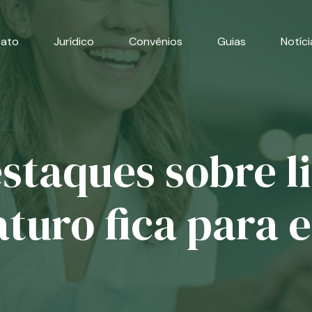
cato
Jurídico
Convênios
Guias
Notíci
staques sobre l
uro fica para e