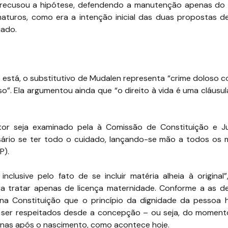
a recusou a hipótese, defendendo a manutenção apenas do
maturos, como era a intenção inicial das duas propostas 
iado.
está, o substitutivo de Mudalen representa “crime doloso co
o”. Ela argumentou ainda que “o direito à vida é uma cláusu
or seja examinado pela à Comissão de Constituição e Ju
cessário se ter todo o cuidado, lançando-se mão a todos os
P).
nclusive pelo fato de se incluir matéria alheia à original”
era tratar apenas de licença maternidade. Conforme a as d
na Constituição que o princípio da dignidade da pessoa
rão ser respeitados desde a concepção – ou seja, do momen
enas após o nascimento, como acontece hoje.