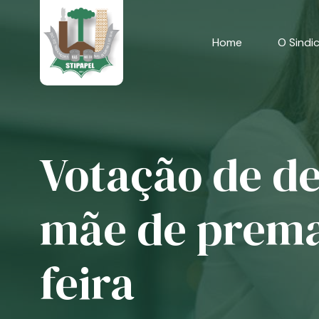
Skip
to
content
Home
O Sindi
Votação de de
mãe de premat
feira