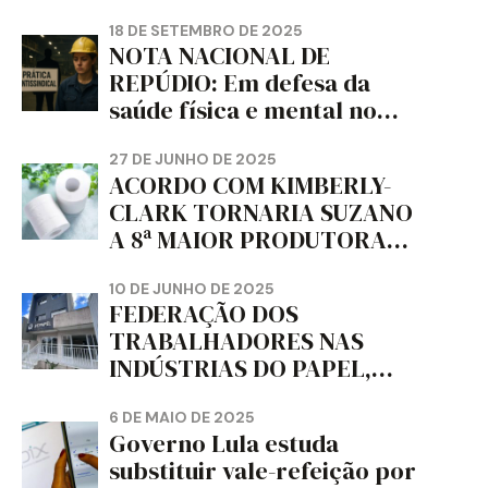
18 DE SETEMBRO DE 2025
NOTA NACIONAL DE
REPÚDIO: Em defesa da
saúde física e mental no
trabalho e da liberdade e
da dignidade sindical.
27 DE JUNHO DE 2025
ACORDO COM KIMBERLY-
CLARK TORNARIA SUZANO
A 8ª MAIOR PRODUTORA
DE PAPEL HIGIÊNICO DO
MUNDO, DIZ FITCH
10 DE JUNHO DE 2025
FEDERAÇÃO DOS
TRABALHADORES NAS
INDÚSTRIAS DO PAPEL,
PAPELÃO, CELULOSE,
CORTIÇA E ARTEFATOS DE
6 DE MAIO DE 2025
Governo Lula estuda
PAPEL DO ESTADO DO
substituir vale-refeição por
PARANÁ – FETRAPEL-PR