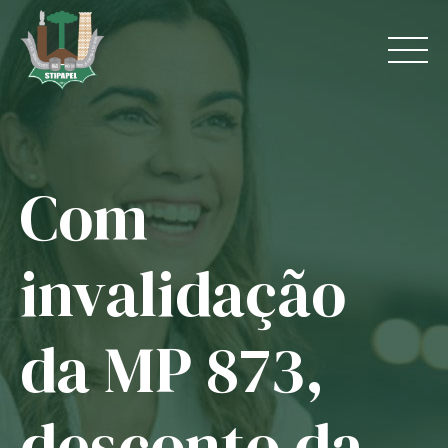
Skip
to
content
Com
Home
O Sindicato
invalidação
Jurídico
da MP 873,
Convênios
Guias
desconto da