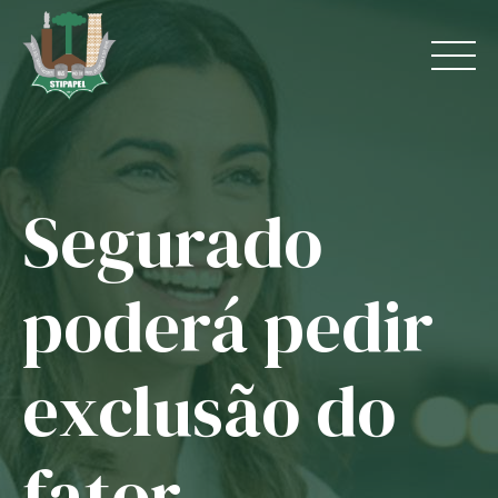
Skip
to
content
Segurado
Home
O Sindicato
poderá pedir
Jurídico
exclusão do
Convênios
Guias
fator