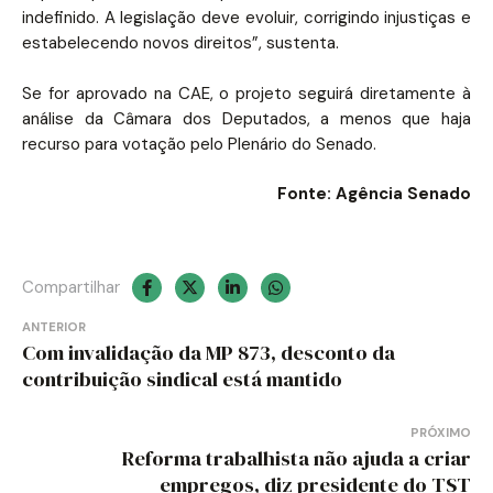
indefinido. A legislação deve evoluir, corrigindo injustiças e
estabelecendo novos direitos”, sustenta.
Se for aprovado na CAE, o projeto seguirá diretamente à
análise da Câmara dos Deputados, a menos que haja
recurso para votação pelo Plenário do Senado.
Fonte: Agência Senado
Compartilhar
Navegação
ANTERIOR
Com invalidação da MP 873, desconto da
de
contribuição sindical está mantido
Post
PRÓXIMO
Reforma trabalhista não ajuda a criar
empregos, diz presidente do TST