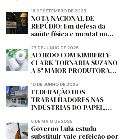
18 DE SETEMBRO DE 2025
NOTA NACIONAL DE
REPÚDIO: Em defesa da
saúde física e mental no
trabalho e da liberdade e
da dignidade sindical.
27 DE JUNHO DE 2025
ACORDO COM KIMBERLY-
CLARK TORNARIA SUZANO
A 8ª MAIOR PRODUTORA
DE PAPEL HIGIÊNICO DO
MUNDO, DIZ FITCH
10 DE JUNHO DE 2025
FEDERAÇÃO DOS
TRABALHADORES NAS
INDÚSTRIAS DO PAPEL,
PAPELÃO, CELULOSE,
CORTIÇA E ARTEFATOS DE
6 DE MAIO DE 2025
Governo Lula estuda
PAPEL DO ESTADO DO
substituir vale-refeição por
PARANÁ – FETRAPEL-PR