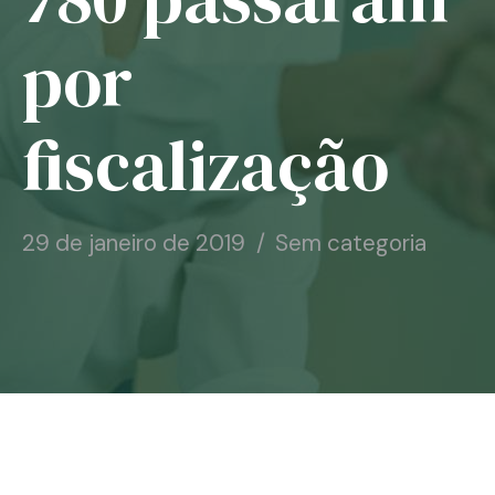
Notícias
por
Associe-se
fiscalização
Contato
29 de janeiro de 2019
Sem categoria