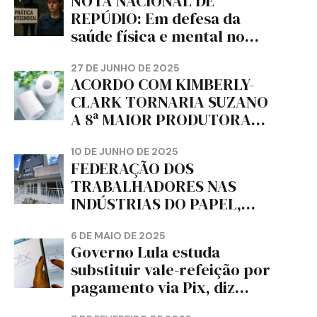
NOTA NACIONAL DE
REPÚDIO: Em defesa da
saúde física e mental no
trabalho e da liberdade e
da dignidade sindical.
27 DE JUNHO DE 2025
ACORDO COM KIMBERLY-
CLARK TORNARIA SUZANO
A 8ª MAIOR PRODUTORA
DE PAPEL HIGIÊNICO DO
MUNDO, DIZ FITCH
10 DE JUNHO DE 2025
FEDERAÇÃO DOS
TRABALHADORES NAS
INDÚSTRIAS DO PAPEL,
PAPELÃO, CELULOSE,
CORTIÇA E ARTEFATOS DE
6 DE MAIO DE 2025
Governo Lula estuda
PAPEL DO ESTADO DO
substituir vale-refeição por
PARANÁ – FETRAPEL-PR
pagamento via Pix, diz
jornal