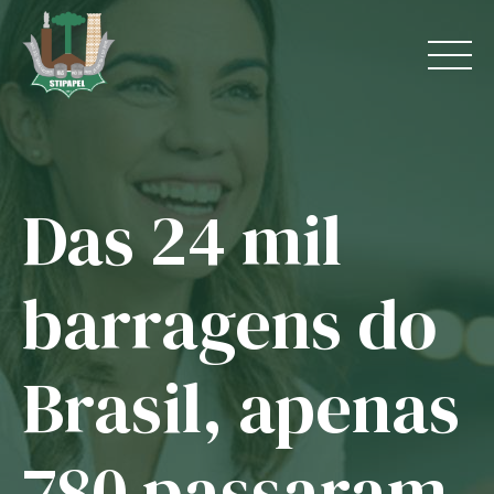
Skip
to
content
Das 24 mil
Home
O Sindicato
barragens do
Jurídico
Brasil, apenas
Convênios
Guias
780 passaram