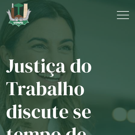
Skip
to
content
Justiça do
Home
O Sindicato
Trabalho
Jurídico
discute se
Convênios
Guias
tempo de