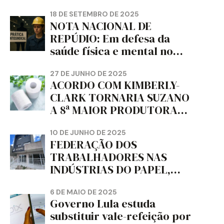
18 DE SETEMBRO DE 2025
NOTA NACIONAL DE
REPÚDIO: Em defesa da
saúde física e mental no
trabalho e da liberdade e
da dignidade sindical.
27 DE JUNHO DE 2025
ACORDO COM KIMBERLY-
CLARK TORNARIA SUZANO
A 8ª MAIOR PRODUTORA
DE PAPEL HIGIÊNICO DO
MUNDO, DIZ FITCH
10 DE JUNHO DE 2025
FEDERAÇÃO DOS
TRABALHADORES NAS
INDÚSTRIAS DO PAPEL,
PAPELÃO, CELULOSE,
CORTIÇA E ARTEFATOS DE
6 DE MAIO DE 2025
Governo Lula estuda
PAPEL DO ESTADO DO
substituir vale-refeição por
PARANÁ – FETRAPEL-PR