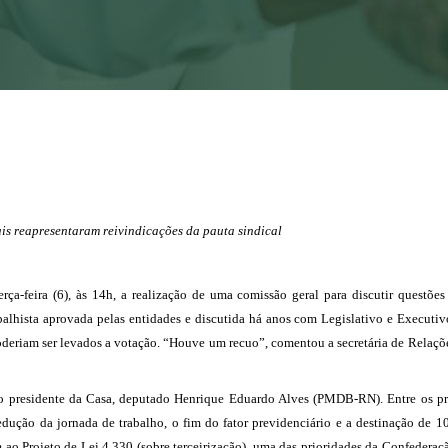
is reapresentaram reivindicações da pauta sindical
-feira (6), às 14h, a realização de uma comissão geral para discutir questões t
abalhista aprovada pelas entidades e discutida há anos com Legislativo e Executi
poderiam ser levados a votação. “Houve um recuo”, comentou a secretária de Relaçõ
9) ao presidente da Casa, deputado Henrique Eduardo Alves (PMDB-RN). Entre os pr
edução da jornada de trabalho, o fim do fator previdenciário e a destinação de 
 ao Projeto de Lei 4.330 (sobre terceirização), uma das prioridades da Confedera