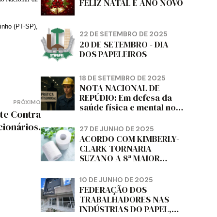
FELIZ NATAL E ANO NOVO
inho
(PT-SP),
22 DE SETEMBRO DE 2025
20 DE SETEMBRO - DIA
DOS PAPELEIROS
18 DE SETEMBRO DE 2025
NOTA NACIONAL DE
REPÚDIO: Em defesa da
PRÓXIMO
saúde física e mental no
nte Contra
trabalho e da liberdade e
cionários.
da dignidade sindical.
27 DE JUNHO DE 2025
ACORDO COM KIMBERLY-
CLARK TORNARIA
SUZANO A 8ª MAIOR
PRODUTORA DE PAPEL
HIGIÊNICO DO MUNDO,
10 DE JUNHO DE 2025
DIZ FITCH
FEDERAÇÃO DOS
TRABALHADORES NAS
INDÚSTRIAS DO PAPEL,