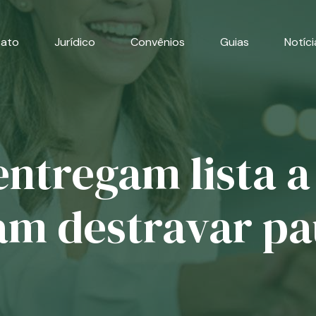
cato
Jurídico
Convênios
Guias
Notíci
 entregam lista 
am destravar pa