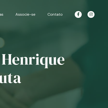
as
Associe-se
Contato
a Henrique
uta