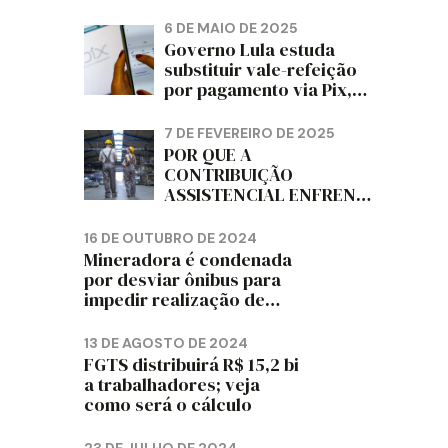
PAPELÃO, CELULOSE,
CORTIÇA E ARTEFATOS
6 DE MAIO DE 2025
DE PAPEL DO ESTADO DO
Governo Lula estuda
PARANÁ – FETRAPEL-PR
substituir vale-refeição
por pagamento via Pix,
diz jornal
7 DE FEVEREIRO DE 2025
POR QUE A
CONTRIBUIÇÃO
ASSISTENCIAL ENFRENTA
RESISTÊNCIA ENTRE OS
TRABALHADORES?
16 DE OUTUBRO DE 2024
Mineradora é condenada
por desviar ônibus para
impedir realização de
assembleia sindical
13 DE AGOSTO DE 2024
FGTS distribuirá R$ 15,2 bi
a trabalhadores; veja
como será o cálculo