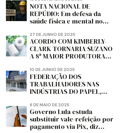
NOTA NACIONAL DE
REPÚDIO: Em defesa da
saúde física e mental no
trabalho e da liberdade e
da dignidade sindical.
27 DE JUNHO DE 2025
ACORDO COM KIMBERLY-
CLARK TORNARIA SUZANO
A 8ª MAIOR PRODUTORA
DE PAPEL HIGIÊNICO DO
MUNDO, DIZ FITCH
10 DE JUNHO DE 2025
FEDERAÇÃO DOS
TRABALHADORES NAS
INDÚSTRIAS DO PAPEL,
PAPELÃO, CELULOSE,
CORTIÇA E ARTEFATOS DE
6 DE MAIO DE 2025
Governo Lula estuda
PAPEL DO ESTADO DO
substituir vale-refeição por
PARANÁ – FETRAPEL-PR
pagamento via Pix, diz